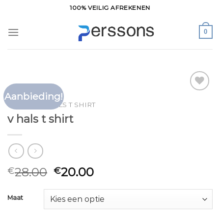
Ga
100% VEILIG AFREKENEN
naar
inhoud
0
Aanbieding!
Toevoegen
HOME
/
V HALS T SHIRT
aan
v hals t shirt
verlanglijst
28.00
20.00
€
€
Maat