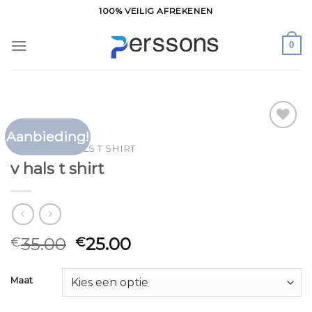
Ga
100% VEILIG AFREKENEN
naar
inhoud
0
Aanbieding!
Toevoegen
HOME
/
V HALS T SHIRT
aan
v hals t shirt
verlanglijst
35.00
25.00
€
€
Maat