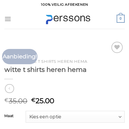
Ga
100% VEILIG AFREKENEN
naar
inhoud
0
Aanbieding!
Toevoegen
HOME
/
WITTE T SHIRTS HEREN HEMA
aan
witte t shirts heren hema
verlanglijst
35.00
25.00
€
€
Maat