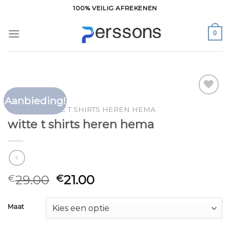
Ga
100% VEILIG AFREKENEN
naar
inhoud
0
Aanbieding!
Toevoegen
HOME
/
WITTE T SHIRTS HEREN HEMA
aan
witte t shirts heren hema
verlanglijst
29.00
21.00
€
€
Maat