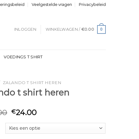
neringsbeleid
Veelgestelde vragen
Privacybeleid
0
INLOGGEN
WINKELWAGEN /
€
0.00
VOEDINGS T SHIRT
/
ZALANDO T SHIRT HEREN
ndo t shirt heren
00
24.00
€