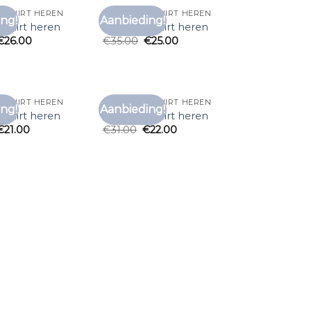
T SHIRT HEREN
ZALANDO T SHIRT HEREN
ng!
Aanbieding!
Toevoegen
Toevoegen
t shirt heren
zalando t shirt heren
aan
aan
€
26.00
€
35.00
€
25.00
verlanglijst
verlanglijst
T SHIRT HEREN
ZALANDO T SHIRT HEREN
ng!
Aanbieding!
Toevoegen
Toevoegen
t shirt heren
zalando t shirt heren
aan
aan
€
21.00
€
31.00
€
22.00
verlanglijst
verlanglijst