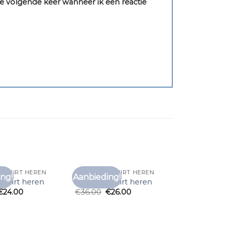
e volgende keer wanneer ik een reactie
T SHIRT HEREN
ZALANDO T SHIRT HEREN
ng!
Aanbieding!
Toevoegen
Toevoegen
t shirt heren
zalando t shirt heren
aan
aan
€
24.00
€
36.00
€
26.00
verlanglijst
verlanglijst