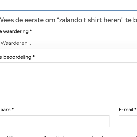
ees de eerste om “zalando t shirt heren” te
e waardering
*
e beoordeling
*
Naam
*
E-mail
*