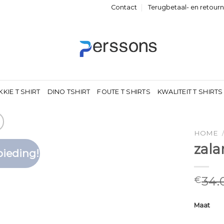
Contact
Terugbetaal- en retour
KKIE T SHIRT
DINO TSHIRT
FOUTE T SHIRTS
KWALITEIT T SHIRTS
HOME
zala
ieding!
Toevoegen
aan
verlanglijst
34.
€
Maat