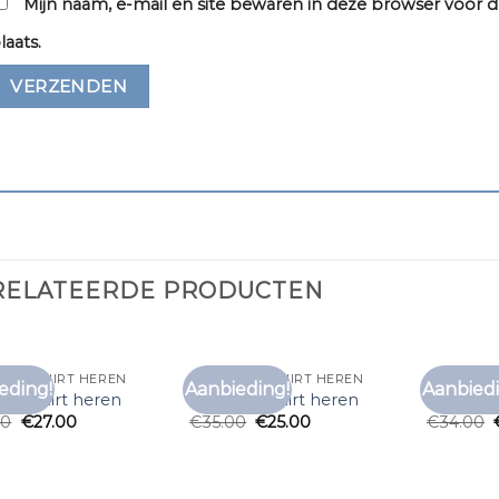
Mijn naam, e-mail en site bewaren in deze browser voor d
laats.
RELATEERDE PRODUCTEN
DO T SHIRT HEREN
ZALANDO T SHIRT HEREN
ZALANDO 
eding!
Aanbieding!
Aanbiedi
Toevoegen
Toevoegen
do t shirt heren
zalando t shirt heren
zalando 
aan
aan
00
€
27.00
€
35.00
€
25.00
€
34.00
verlanglijst
verlanglijst