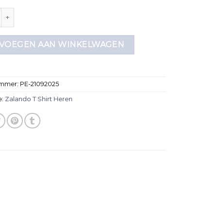
t shirt heren aantal
VOEGEN AAN WINKELWAGEN
ummer:
PE-21092025
e:
Zalando T Shirt Heren