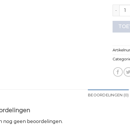
zalando 
TOE
Artikeln
Categori
BEOORDELINGEN (0)
ordelingen
jn nog geen beoordelingen.