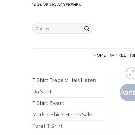
Ga
100% VEILIG AFREKENEN
naar
inhoud
Zoeken
naar:
HOME
WINKEL
NI
T Shirt Diepe V Hals Heren
Aanb
Ua Shirt
T Shirt Zwart
Merk T Shirts Heren Sale
Foret T Shirt