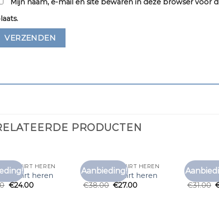
Mijn naam, e-mail en site bewaren in deze browser voor d
laats.
RELATEERDE PRODUCTEN
DO T SHIRT HEREN
ZALANDO T SHIRT HEREN
ZALANDO 
eding!
Aanbieding!
Aanbiedi
Toevoegen
Toevoegen
do t shirt heren
zalando t shirt heren
zalando 
aan
aan
00
€
24.00
€
38.00
€
27.00
€
31.00
verlanglijst
verlanglijst