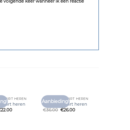
e volgende keer wanneer ik een reactie
T SHIRT HEREN
ZALANDO T SHIRT HEREN
ng!
Aanbieding!
Toevoegen
Toevoegen
t shirt heren
zalando t shirt heren
aan
aan
€
22.00
€
36.00
€
26.00
verlanglijst
verlanglijst