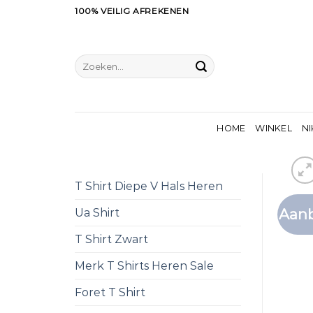
Ga
100% VEILIG AFREKENEN
naar
inhoud
Zoeken
naar:
HOME
WINKEL
NI
T Shirt Diepe V Hals Heren
Aanb
Ua Shirt
T Shirt Zwart
Merk T Shirts Heren Sale
Foret T Shirt