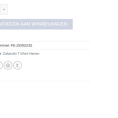
t shirt heren aantal
VOEGEN AAN WINKELWAGEN
ummer:
PE-21092032
e:
Zalando T Shirt Heren