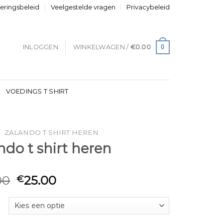
neringsbeleid
Veelgestelde vragen
Privacybeleid
0
INLOGGEN
WINKELWAGEN /
€
0.00
VOEDINGS T SHIRT
/
ZALANDO T SHIRT HEREN
ndo t shirt heren
00
25.00
€