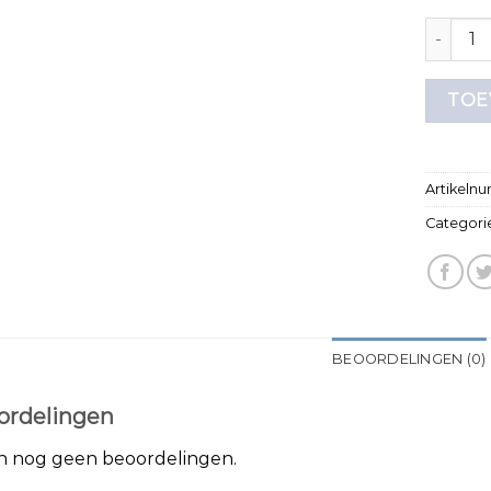
zalando 
TOE
Artikeln
Categori
BEOORDELINGEN (0)
ordelingen
jn nog geen beoordelingen.