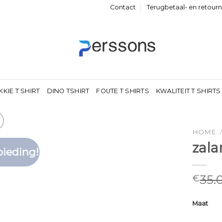
Contact
Terugbetaal- en retour
KKIE T SHIRT
DINO TSHIRT
FOUTE T SHIRTS
KWALITEIT T SHIRTS
HOME
zala
ieding!
Toevoegen
aan
verlanglijst
35.
€
Maat