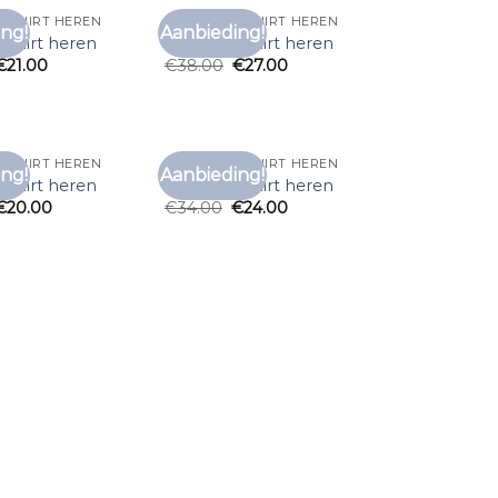
T SHIRT HEREN
ZALANDO T SHIRT HEREN
ng!
Aanbieding!
Toevoegen
Toevoegen
t shirt heren
zalando t shirt heren
aan
aan
€
21.00
€
38.00
€
27.00
verlanglijst
verlanglijst
T SHIRT HEREN
ZALANDO T SHIRT HEREN
ng!
Aanbieding!
Toevoegen
Toevoegen
t shirt heren
zalando t shirt heren
aan
aan
€
20.00
€
34.00
€
24.00
verlanglijst
verlanglijst