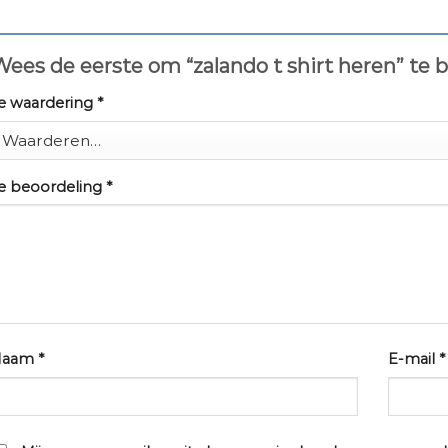
ees de eerste om “zalando t shirt heren” te
e waardering
*
e beoordeling
*
Naam
*
E-mail
*