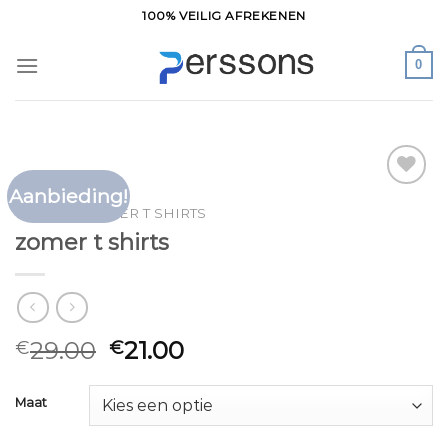
Ga
100% VEILIG AFREKENEN
naar
inhoud
0
Aanbieding!
Toevoegen
HOME
/
ZOMER T SHIRTS
aan
zomer t shirts
verlanglijst
29.00
21.00
€
€
Maat