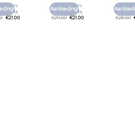
 T SHIRTS
ZOMER T SHIRTS
ZOMER T 
eding!
Aanbieding!
Aanbiedi
Toevoegen
Toevoegen
 t shirts
zomer t shirts
zomer t 
aan
aan
00
€
21.00
€
29.00
€
21.00
€
28.00
verlanglijst
verlanglijst