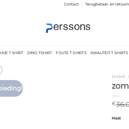
Contact
Terugbetaal- en retour
KKIE T SHIRT
DINO TSHIRT
FOUTE T SHIRTS
KWALITEIT T SHIRTS
HOME
zome
ieding!
Toevoegen
aan
verlanglijst
36.
€
Maat