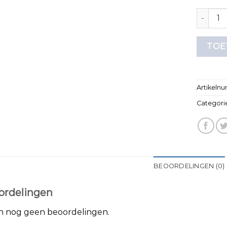
zomer t 
TOE
Artikeln
Categori
BEOORDELINGEN (0)
ordelingen
jn nog geen beoordelingen.