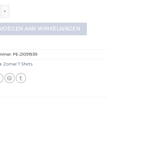
shirts aantal
VOEGEN AAN WINKELWAGEN
ummer:
PE-21091939
e:
Zomer T Shirts