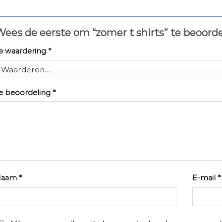
ees de eerste om “zomer t shirts” te beoord
e waardering
*
e beoordeling
*
Naam
*
E-mail
*