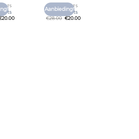
SHIRTS
ZOMER T SHIRTS
ng!
Aanbieding!
Toevoegen
Toevoegen
shirts
zomer t shirts
aan
aan
€
20.00
€
28.00
€
20.00
verlanglijst
verlanglijst