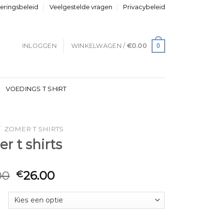
neringsbeleid
Veelgestelde vragen
Privacybeleid
0
INLOGGEN
WINKELWAGEN /
€
0.00
VOEDINGS T SHIRT
/
ZOMER T SHIRTS
r t shirts
00
26.00
€