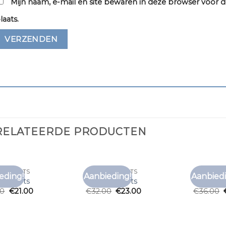
Mijn naam, e-mail en site bewaren in deze browser voor d
laats.
RELATEERDE PRODUCTEN
 T SHIRTS
ZOMER T SHIRTS
ZOMER T 
eding!
Aanbieding!
Aanbiedi
Toevoegen
Toevoegen
 t shirts
zomer t shirts
zomer t 
aan
aan
00
€
21.00
€
32.00
€
23.00
€
36.00
verlanglijst
verlanglijst