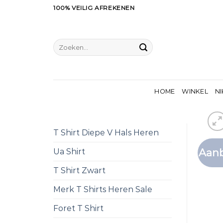
Ga
100% VEILIG AFREKENEN
naar
inhoud
Zoeken
naar:
HOME
WINKEL
NI
T Shirt Diepe V Hals Heren
Aanb
Ua Shirt
T Shirt Zwart
Merk T Shirts Heren Sale
Foret T Shirt