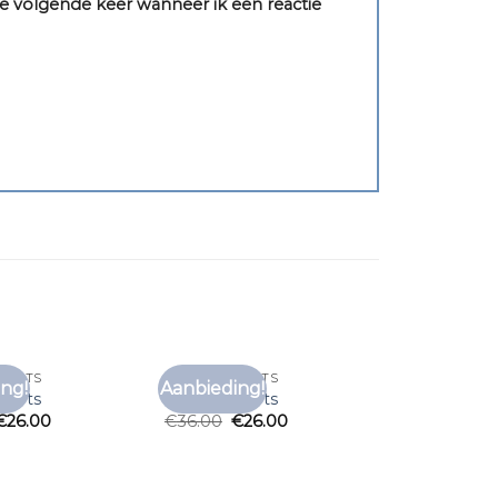
e volgende keer wanneer ik een reactie
SHIRTS
ZOMER T SHIRTS
ng!
Aanbieding!
Toevoegen
Toevoegen
shirts
zomer t shirts
aan
aan
€
26.00
€
36.00
€
26.00
verlanglijst
verlanglijst