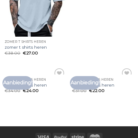
ZOMER T SHIRTS HEREN
zomer t shirts heren
€
38.00
€
27.00
ZOMER T SHIRTS HEREN
ZOMER T SHIRTS HEREN
Aanbieding!
Aanbieding!
Toevoegen
Toevoegen
zomer t shirts heren
zomer t shirts heren
aan
aan
€
34.00
€
24.00
€
31.00
€
22.00
verlanglijst
verlanglijst