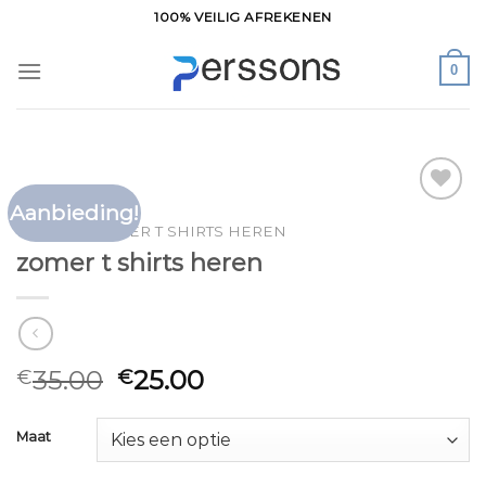
Ga
100% VEILIG AFREKENEN
naar
inhoud
0
Aanbieding!
Toevoegen
HOME
/
ZOMER T SHIRTS HEREN
aan
zomer t shirts heren
verlanglijst
35.00
25.00
€
€
Maat