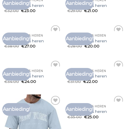
ZOMER T SHIRTS HEREN
ZOMER T SHIRTS HEREN
Aanbieding!
Aanbieding!
Toevoegen
Toevoegen
zomer t shirts heren
zomer t shirts heren
aan
aan
€
32.00
€
23.00
€
29.00
€
21.00
verlanglijst
verlanglijst
ZOMER T SHIRTS HEREN
ZOMER T SHIRTS HEREN
Aanbieding!
Aanbieding!
Toevoegen
Toevoegen
zomer t shirts heren
zomer t shirts heren
aan
aan
€
38.00
€
27.00
€
28.00
€
20.00
verlanglijst
verlanglijst
ZOMER T SHIRTS HEREN
ZOMER T SHIRTS HEREN
Aanbieding!
Aanbieding!
Toevoegen
Toevoegen
zomer t shirts heren
zomer t shirts heren
aan
aan
€
34.00
€
24.00
€
31.00
€
22.00
verlanglijst
verlanglijst
ZOMER T SHIRTS HEREN
Aanbieding!
Aanbieding!
Toevoegen
Toevoegen
zomer t shirts heren
aan
aan
€
35.00
€
25.00
verlanglijst
verlanglijst