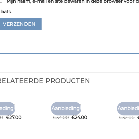
Mijn naam, e-mail en site bewaren in deze browser voor d
laats.
RELATEERDE PRODUCTEN
T SHIRT
BRUIN T SHIRT
BRUIN T S
eding!
Aanbieding!
Aanbiedi
Toevoegen
Toevoegen
t shirt
bruin t shirt
bruin t s
aan
aan
00
€
27.00
€
34.00
€
24.00
€
32.00
verlanglijst
verlanglijst