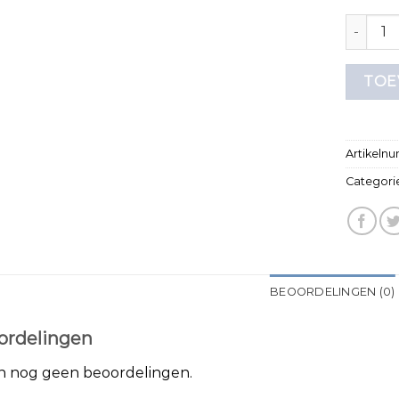
bruin t s
TOE
Artikeln
Categori
BEOORDELINGEN (0)
ordelingen
jn nog geen beoordelingen.