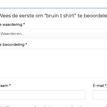
ees de eerste om “bruin t shirt” te beoordel
e waardering
*
e beoordeling
*
Naam
*
E-mail
*