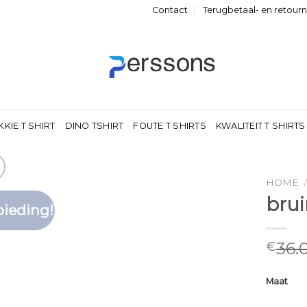
Contact
Terugbetaal- en retour
KKIE T SHIRT
DINO TSHIRT
FOUTE T SHIRTS
KWALITEIT T SHIRTS
HOME
brui
ieding!
Toevoegen
aan
verlanglijst
36.
€
Maat