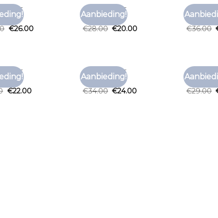
T SHIRT
BRUIN T SHIRT
BRUIN T S
eding!
Aanbieding!
Aanbiedi
Toevoegen
Toevoegen
t shirt
bruin t shirt
bruin t s
aan
aan
00
€
26.00
€
28.00
€
20.00
€
36.00
verlanglijst
verlanglijst
T SHIRT
BRUIN T SHIRT
BRUIN T S
eding!
Aanbieding!
Aanbiedi
Toevoegen
Toevoegen
t shirt
bruin t shirt
bruin t s
aan
aan
0
€
22.00
€
34.00
€
24.00
€
29.00
verlanglijst
verlanglijst