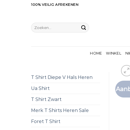
Ga
100% VEILIG AFREKENEN
naar
inhoud
Zoeken
naar:
HOME
WINKEL
NI
T Shirt Diepe V Hals Heren
Aanb
Ua Shirt
T Shirt Zwart
Merk T Shirts Heren Sale
Foret T Shirt