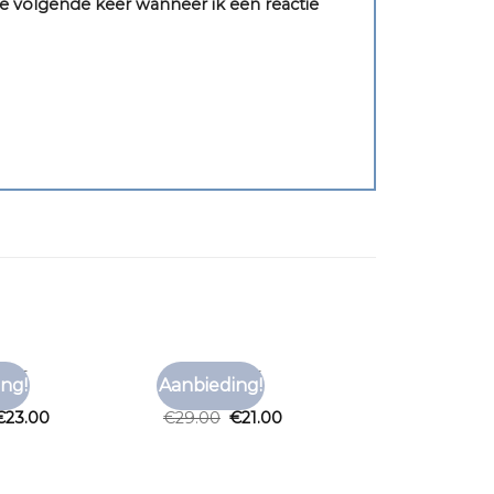
e volgende keer wanneer ik een reactie
HIRT
BRUIN T SHIRT
ng!
Aanbieding!
Toevoegen
Toevoegen
hirt
bruin t shirt
aan
aan
€
23.00
€
29.00
€
21.00
verlanglijst
verlanglijst