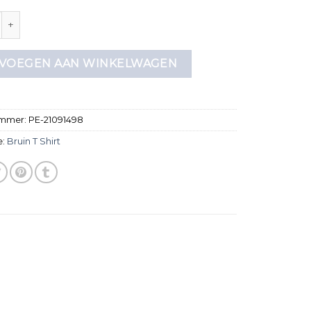
hirt aantal
VOEGEN AAN WINKELWAGEN
ummer:
PE-21091498
e:
Bruin T Shirt