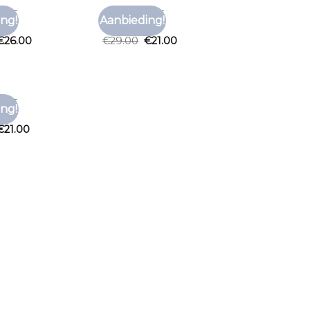
HIRT
BRUIN T SHIRT
ng!
Aanbieding!
Toevoegen
Toevoegen
hirt
bruin t shirt
aan
aan
€
26.00
€
29.00
€
21.00
verlanglijst
verlanglijst
HIRT
ng!
Toevoegen
hirt
aan
€
21.00
verlanglijst