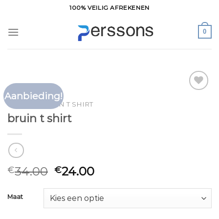
Ga
100% VEILIG AFREKENEN
naar
inhoud
0
Aanbieding!
Toevoegen
HOME
/
BRUIN T SHIRT
aan
bruin t shirt
verlanglijst
34.00
24.00
€
€
Maat