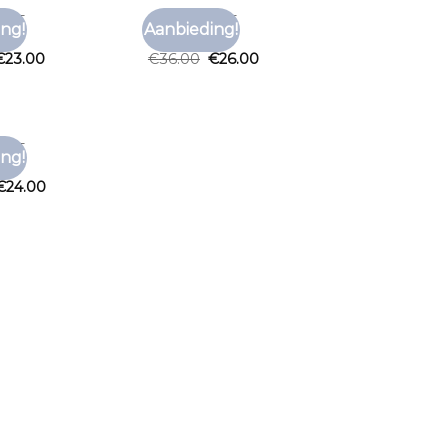
HIRT
BRUIN T SHIRT
ng!
Aanbieding!
Toevoegen
Toevoegen
hirt
bruin t shirt
aan
aan
€
23.00
€
36.00
€
26.00
verlanglijst
verlanglijst
HIRT
ng!
Toevoegen
hirt
aan
€
24.00
verlanglijst