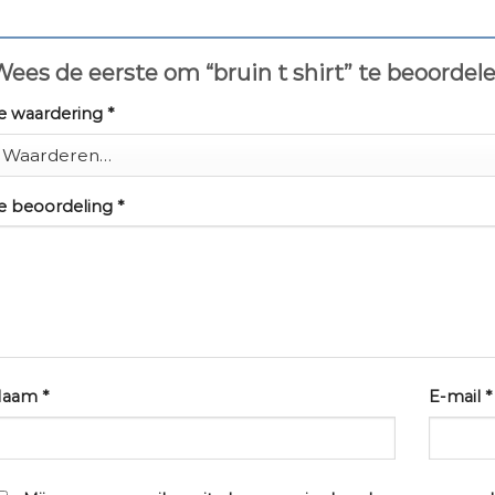
ees de eerste om “bruin t shirt” te beoordel
e waardering
*
e beoordeling
*
Naam
*
E-mail
*