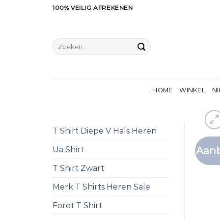
Ga
100% VEILIG AFREKENEN
naar
inhoud
Zoeken
naar:
HOME
WINKEL
NI
T Shirt Diepe V Hals Heren
Aanb
Ua Shirt
T Shirt Zwart
Merk T Shirts Heren Sale
Foret T Shirt