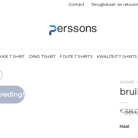
Contact
Terugbetaal- en retour
KKIE T SHIRT
DINO TSHIRT
FOUTE T SHIRTS
KWALITEIT T SHIRTS
HOME
brui
ieding!
Toevoegen
aan
verlanglijst
38.
€
Maat