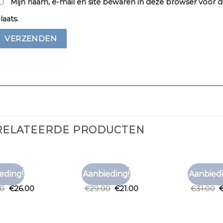
Mijn naam, e-mail en site bewaren in deze browser voor d
laats.
RELATEERDE PRODUCTEN
T SHIRT
BRUIN T SHIRT
BRUIN T S
eding!
Aanbieding!
Aanbiedi
Toevoegen
Toevoegen
t shirt
bruin t shirt
bruin t s
aan
aan
00
€
26.00
€
29.00
€
21.00
€
31.00
verlanglijst
verlanglijst