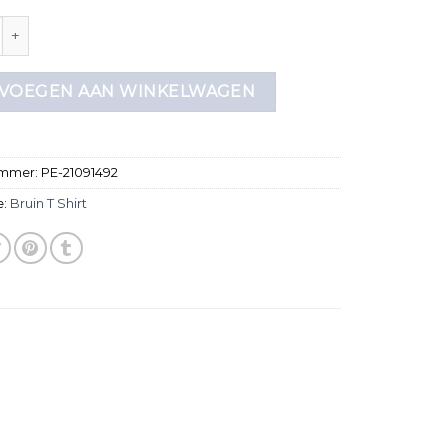
hirt aantal
VOEGEN AAN WINKELWAGEN
ummer:
PE-21091492
e:
Bruin T Shirt