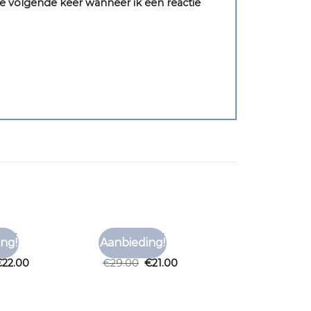
e volgende keer wanneer ik een reactie
HIRT
BRUIN T SHIRT
ng!
Aanbieding!
Toevoegen
Toevoegen
hirt
bruin t shirt
aan
aan
€
22.00
€
29.00
€
21.00
verlanglijst
verlanglijst