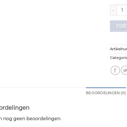
bruin t s
TOE
Artikeln
Categori
BEOORDELINGEN (0)
ordelingen
jn nog geen beoordelingen.