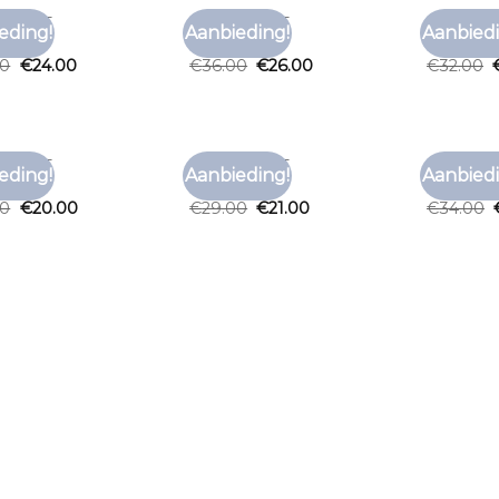
T SHIRT
BRUIN T SHIRT
BRUIN T S
eding!
Aanbieding!
Aanbiedi
Toevoegen
Toevoegen
t shirt
bruin t shirt
bruin t s
aan
aan
00
€
24.00
€
36.00
€
26.00
€
32.00
verlanglijst
verlanglijst
T SHIRT
BRUIN T SHIRT
BRUIN T S
eding!
Aanbieding!
Aanbiedi
Toevoegen
Toevoegen
t shirt
bruin t shirt
bruin t s
aan
aan
00
€
20.00
€
29.00
€
21.00
€
34.00
verlanglijst
verlanglijst