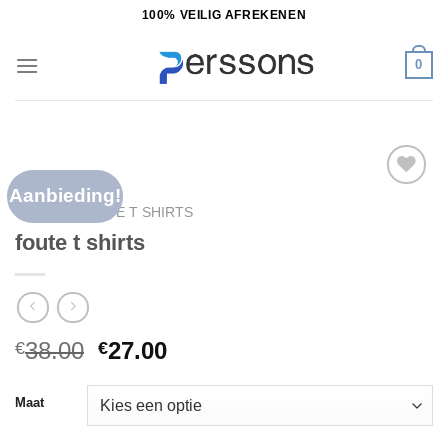
Ga
100% VEILIG AFREKENEN
naar
inhoud
0
Aanbieding!
Toevoegen
HOME
/
FOUTE T SHIRTS
aan
foute t shirts
verlanglijst
38.00
27.00
€
€
Maat