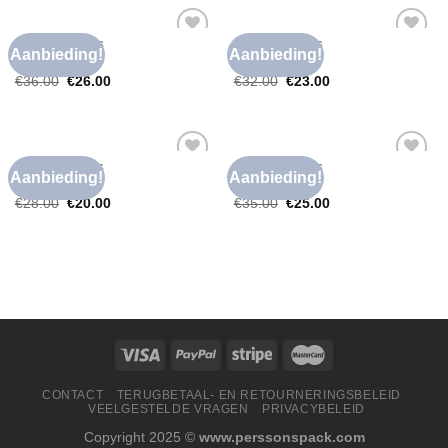
FOUTE T SHIRTS
FOUTE T SHIRTS
Aanbieding!
Aanbieding!
Toevoegen
Toevoegen
foute t shirts
foute t shirts
aan
aan
€
36.00
€
26.00
€
32.00
€
23.00
verlanglijst
verlanglijst
FOUTE T SHIRTS
FOUTE T SHIRTS
Aanbieding!
Aanbieding!
Toevoegen
Toevoegen
foute t shirts
foute t shirts
aan
aan
€
28.00
€
20.00
€
35.00
€
25.00
verlanglijst
verlanglijst
CONTACT
TERUGBETAAL- EN RETOURNERINGSBELEID
VEELGESTELDE VRAGEN
PRIVACYBELEID
Copyright 2025 ©
www.perssonspack.com