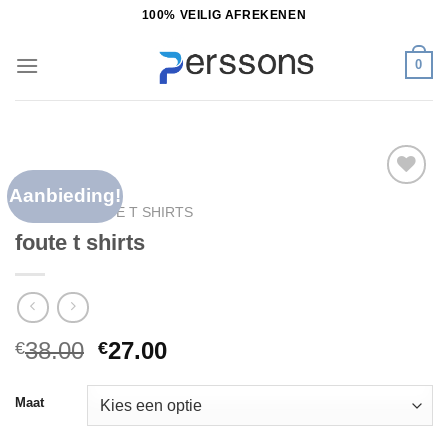
Ga
100% VEILIG AFREKENEN
naar
inhoud
0
Aanbieding!
Toevoegen
HOME
/
FOUTE T SHIRTS
aan
foute t shirts
verlanglijst
38.00
27.00
€
€
Maat