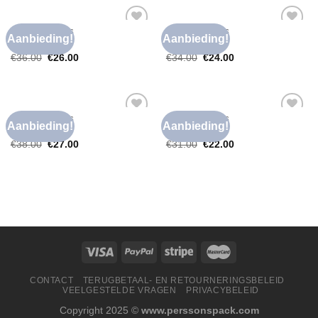
FOUTE T SHIRTS
FOUTE T SHIRTS
Aanbieding!
Aanbieding!
Toevoegen
Toevoegen
foute t shirts
foute t shirts
aan
aan
€
36.00
€
26.00
€
34.00
€
24.00
verlanglijst
verlanglijst
FOUTE T SHIRTS
FOUTE T SHIRTS
Aanbieding!
Aanbieding!
Toevoegen
Toevoegen
foute t shirts
foute t shirts
aan
aan
€
38.00
€
27.00
€
31.00
€
22.00
verlanglijst
verlanglijst
CONTACT
TERUGBETAAL- EN RETOURNERINGSBELEID
VEELGESTELDE VRAGEN
PRIVACYBELEID
Copyright 2025 ©
www.perssonspack.com