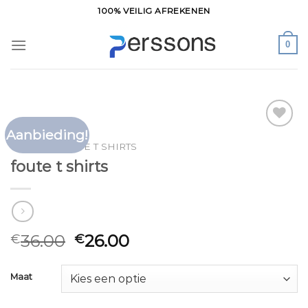
Ga
100% VEILIG AFREKENEN
naar
inhoud
0
Aanbieding!
Toevoegen
HOME
/
FOUTE T SHIRTS
aan
foute t shirts
verlanglijst
36.00
26.00
€
€
Maat