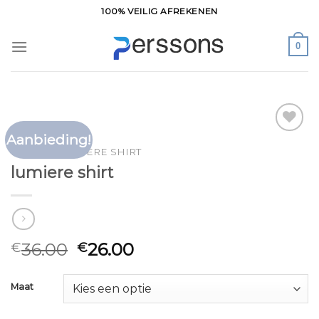
Ga
100% VEILIG AFREKENEN
naar
inhoud
0
Aanbieding!
Toevoegen
HOME
/
LUMIERE SHIRT
aan
lumiere shirt
verlanglijst
36.00
26.00
€
€
Maat