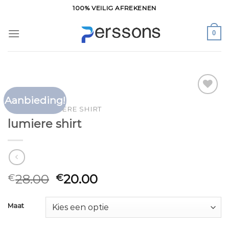
Ga
100% VEILIG AFREKENEN
naar
inhoud
0
Aanbieding!
Toevoegen
HOME
/
LUMIERE SHIRT
aan
lumiere shirt
verlanglijst
28.00
20.00
€
€
Maat