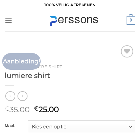
Ga
100% VEILIG AFREKENEN
naar
inhoud
0
Aanbieding!
Toevoegen
HOME
/
LUMIERE SHIRT
aan
lumiere shirt
verlanglijst
35.00
25.00
€
€
Maat