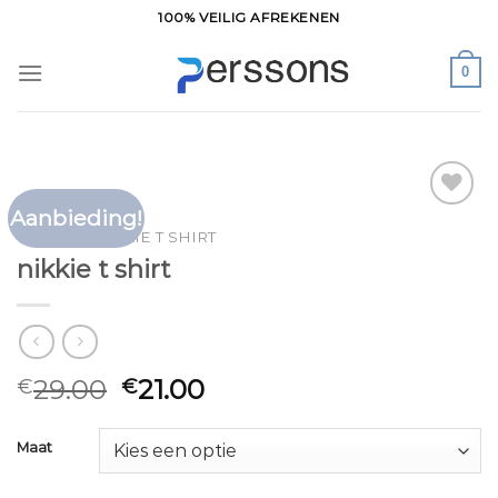
Ga
100% VEILIG AFREKENEN
naar
inhoud
0
Aanbieding!
Toevoegen
HOME
/
NIKKIE T SHIRT
aan
nikkie t shirt
verlanglijst
29.00
21.00
€
€
Maat