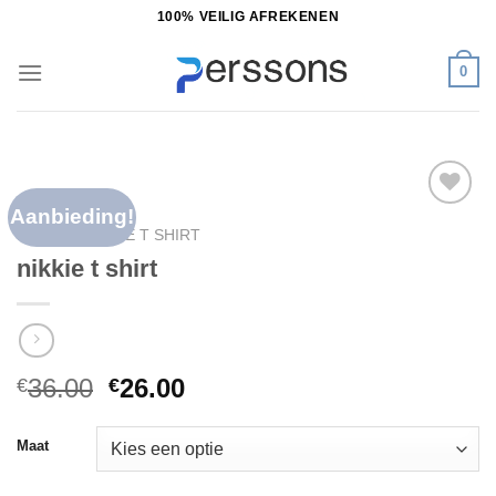
Ga
100% VEILIG AFREKENEN
naar
inhoud
0
Aanbieding!
Toevoegen
HOME
/
NIKKIE T SHIRT
aan
nikkie t shirt
verlanglijst
36.00
26.00
€
€
Maat