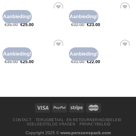
NIKKIE T SHIRT
NIKKIE T SHIRT
Aanbieding!
Aanbieding!
Toevoegen
Toevoegen
nikkie t shirt
nikkie t shirt
aan
aan
€
35.00
€
25.00
€
32.00
€
23.00
verlanglijst
verlanglijst
NIKKIE T SHIRT
NIKKIE T SHIRT
Aanbieding!
Aanbieding!
Toevoegen
Toevoegen
nikkie t shirt
nikkie t shirt
aan
aan
€
35.00
€
25.00
€
31.00
€
22.00
verlanglijst
verlanglijst
CONTACT
TERUGBETAAL- EN RETOURNERINGSBELEID
VEELGESTELDE VRAGEN
PRIVACYBELEID
Copyright 2025 ©
www.perssonspack.com