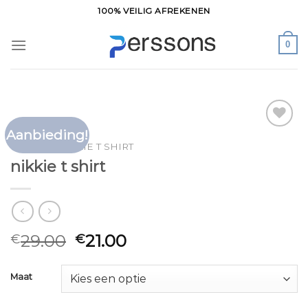
Ga
100% VEILIG AFREKENEN
naar
inhoud
0
Aanbieding!
Toevoegen
HOME
/
NIKKIE T SHIRT
aan
nikkie t shirt
verlanglijst
29.00
21.00
€
€
Maat