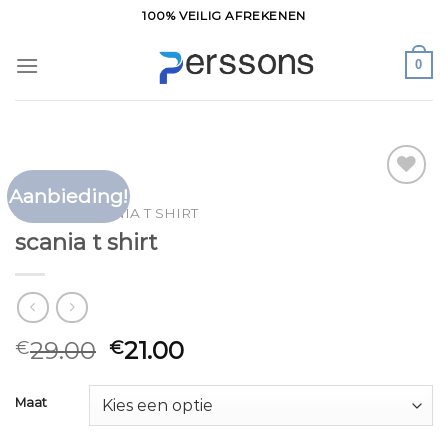
Ga
100% VEILIG AFREKENEN
naar
inhoud
0
Aanbieding!
Toevoegen
HOME
/
SCANIA T SHIRT
aan
scania t shirt
verlanglijst
29.00
21.00
€
€
Maat