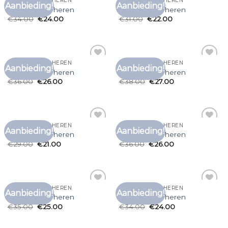
T SHIRT KOPEN HEREN
T SHIRT KOPEN HEREN
Aanbieding!
Aanbieding!
Toevoegen
Toevoegen
t shirt kopen heren
t shirt kopen heren
aan
aan
€
34.00
€
24.00
€
31.00
€
22.00
verlanglijst
verlanglijst
T SHIRT KOPEN HEREN
T SHIRT KOPEN HEREN
Aanbieding!
Aanbieding!
Toevoegen
Toevoegen
t shirt kopen heren
t shirt kopen heren
aan
aan
€
36.00
€
26.00
€
38.00
€
27.00
verlanglijst
verlanglijst
T SHIRT KOPEN HEREN
T SHIRT KOPEN HEREN
Aanbieding!
Aanbieding!
Toevoegen
Toevoegen
t shirt kopen heren
t shirt kopen heren
aan
aan
€
29.00
€
21.00
€
36.00
€
26.00
verlanglijst
verlanglijst
T SHIRT KOPEN HEREN
T SHIRT KOPEN HEREN
Aanbieding!
Aanbieding!
Toevoegen
Toevoegen
t shirt kopen heren
t shirt kopen heren
aan
aan
€
35.00
€
25.00
€
34.00
€
24.00
verlanglijst
verlanglijst