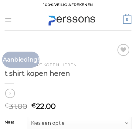
Ga
100% VEILIG AFREKENEN
naar
inhoud
0
Aanbieding!
Toevoegen
HOME
/
T SHIRT KOPEN HEREN
aan
t shirt kopen heren
verlanglijst
31.00
22.00
€
€
Maat