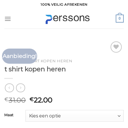
Ga
100% VEILIG AFREKENEN
naar
inhoud
0
Aanbieding!
Toevoegen
HOME
/
T SHIRT KOPEN HEREN
aan
t shirt kopen heren
verlanglijst
31.00
22.00
€
€
Maat