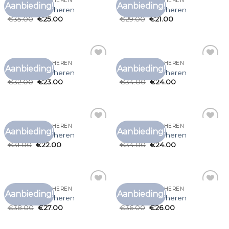
T SHIRT KOPEN HEREN
T SHIRT KOPEN HEREN
Aanbieding!
Aanbieding!
Toevoegen
Toevoegen
t shirt kopen heren
t shirt kopen heren
aan
aan
€
35.00
€
25.00
€
29.00
€
21.00
verlanglijst
verlanglijst
T SHIRT KOPEN HEREN
T SHIRT KOPEN HEREN
Aanbieding!
Aanbieding!
Toevoegen
Toevoegen
t shirt kopen heren
t shirt kopen heren
aan
aan
€
32.00
€
23.00
€
34.00
€
24.00
verlanglijst
verlanglijst
T SHIRT KOPEN HEREN
T SHIRT KOPEN HEREN
Aanbieding!
Aanbieding!
Toevoegen
Toevoegen
t shirt kopen heren
t shirt kopen heren
aan
aan
€
31.00
€
22.00
€
34.00
€
24.00
verlanglijst
verlanglijst
T SHIRT KOPEN HEREN
T SHIRT KOPEN HEREN
Aanbieding!
Aanbieding!
Toevoegen
Toevoegen
t shirt kopen heren
t shirt kopen heren
aan
aan
€
38.00
€
27.00
€
36.00
€
26.00
verlanglijst
verlanglijst