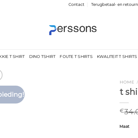
Contact
Terugbetaal- en retour
KKIE T SHIRT
DINO TSHIRT
FOUTE T SHIRTS
KWALITEIT T SHIRTS
HOME
t sh
ieding!
Toevoegen
aan
verlanglijst
34.
€
Maat