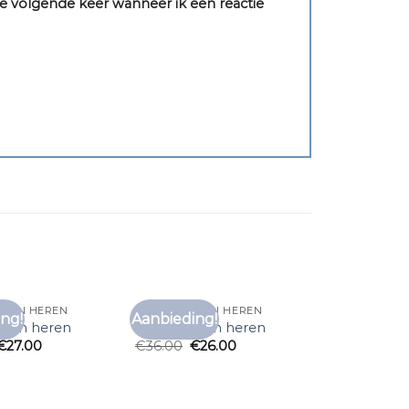
e volgende keer wanneer ik een reactie
KOPEN HEREN
T SHIRT KOPEN HEREN
ng!
Aanbieding!
Toevoegen
Toevoegen
kopen heren
t shirt kopen heren
aan
aan
€
27.00
€
36.00
€
26.00
verlanglijst
verlanglijst