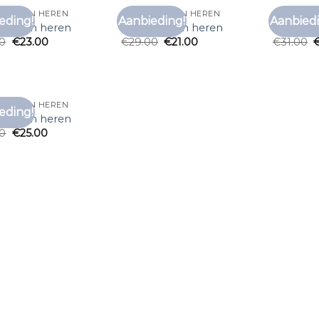
RT KOPEN HEREN
T SHIRT KOPEN HEREN
T SHIRT 
eding!
Aanbieding!
Aanbiedi
Toevoegen
Toevoegen
rt kopen heren
t shirt kopen heren
t shirt 
aan
aan
00
€
23.00
€
29.00
€
21.00
€
31.00
verlanglijst
verlanglijst
RT KOPEN HEREN
eding!
Toevoegen
rt kopen heren
aan
00
€
25.00
verlanglijst