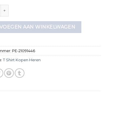
kopen heren aantal
VOEGEN AAN WINKELWAGEN
ummer:
PE-21091446
e:
T Shirt Kopen Heren