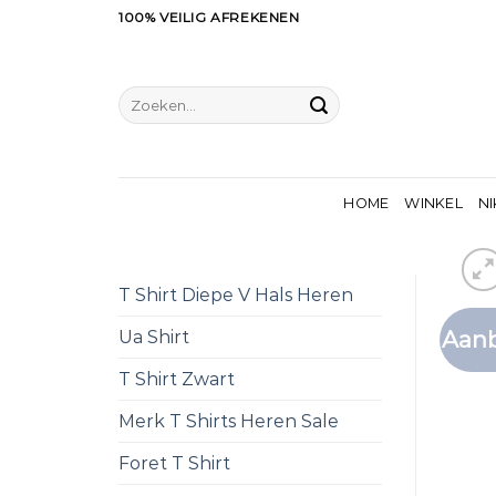
Ga
100% VEILIG AFREKENEN
naar
inhoud
Zoeken
naar:
HOME
WINKEL
NI
T Shirt Diepe V Hals Heren
Aanb
Ua Shirt
T Shirt Zwart
Merk T Shirts Heren Sale
Foret T Shirt