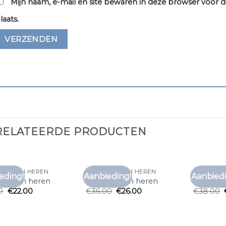
Mijn naam, e-mail en site bewaren in deze browser voor d
laats.
RELATEERDE PRODUCTEN
RT KOPEN HEREN
T SHIRT KOPEN HEREN
T SHIRT 
eding!
Aanbieding!
Aanbiedi
Toevoegen
Toevoegen
rt kopen heren
t shirt kopen heren
t shirt 
aan
aan
0
€
22.00
€
36.00
€
26.00
€
38.00
verlanglijst
verlanglijst