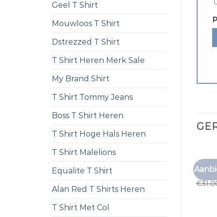
Geel T Shirt
p
Mouwloos T Shirt
Dstrezzed T Shirt
T Shirt Heren Merk Sale
My Brand Shirt
T Shirt Tommy Jeans
Boss T Shirt Heren
GE
T Shirt Hoge Hals Heren
T Shirt Malelions
T SHI
Aanbi
Equalite T Shirt
t shi
€
31.0
Alan Red T Shirts Heren
T Shirt Met Col