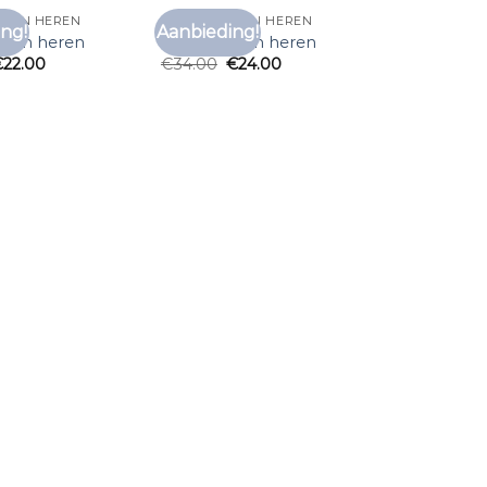
KOPEN HEREN
T SHIRT KOPEN HEREN
ng!
Aanbieding!
Toevoegen
Toevoegen
kopen heren
t shirt kopen heren
aan
aan
€
22.00
€
34.00
€
24.00
verlanglijst
verlanglijst