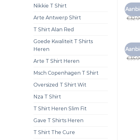
Nikkie T Shirt
T SHI
Aanbi
t shi
Arte Antwerp Shirt
€
32.
T Shirt Alan Red
Goede Kwaliteit T Shirts
T SHI
Aanbi
Heren
t shi
€
35.
Arte T Shirt Heren
Msch Copenhagen T Shirt
Oversized T Shirt Wit
Nza T Shirt
T Shirt Heren Slim Fit
Gave T Shirts Heren
T Shirt The Cure