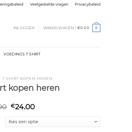
neringsbeleid
Veelgestelde vragen
Privacybeleid
0
INLOGGEN
WINKELWAGEN /
€
0.00
VOEDINGS T SHIRT
/
T SHIRT KOPEN HEREN
irt kopen heren
00
24.00
€