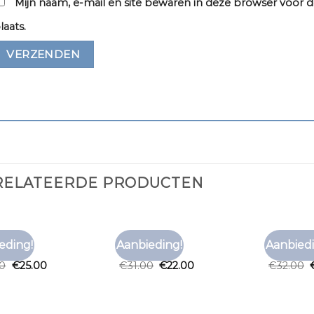
Mijn naam, e-mail en site bewaren in deze browser voor d
laats.
RELATEERDE PRODUCTEN
RT MERK
T SHIRT MERK
T SHIRT M
eding!
Aanbieding!
Aanbiedi
Toevoegen
Toevoegen
rt merk
t shirt merk
t shirt m
aan
aan
00
€
25.00
€
31.00
€
22.00
€
32.00
verlanglijst
verlanglijst