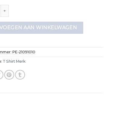
merk aantal
VOEGEN AAN WINKELWAGEN
ummer:
PE-21091010
e:
T Shirt Merk