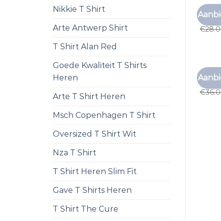
Nikkie T Shirt
T SHI
Aanbi
t shi
Arte Antwerp Shirt
€
28.
T Shirt Alan Red
Goede Kwaliteit T Shirts
T SHI
Aanbi
Heren
t shi
€
36.
Arte T Shirt Heren
Msch Copenhagen T Shirt
Oversized T Shirt Wit
Nza T Shirt
T Shirt Heren Slim Fit
Gave T Shirts Heren
T Shirt The Cure