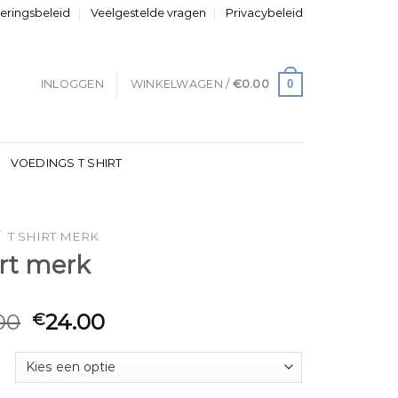
neringsbeleid
Veelgestelde vragen
Privacybeleid
0
INLOGGEN
WINKELWAGEN /
€
0.00
VOEDINGS T SHIRT
/
T SHIRT MERK
irt merk
00
24.00
€