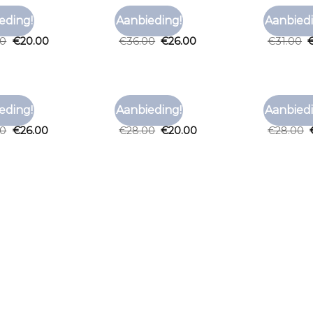
RT MERK
T SHIRT MERK
T SHIRT M
eding!
Aanbieding!
Aanbiedi
Toevoegen
Toevoegen
rt merk
t shirt merk
t shirt m
aan
aan
00
€
20.00
€
36.00
€
26.00
€
31.00
verlanglijst
verlanglijst
RT MERK
T SHIRT MERK
T SHIRT M
eding!
Aanbieding!
Aanbiedi
Toevoegen
Toevoegen
rt merk
t shirt merk
t shirt m
aan
aan
00
€
26.00
€
28.00
€
20.00
€
28.00
verlanglijst
verlanglijst