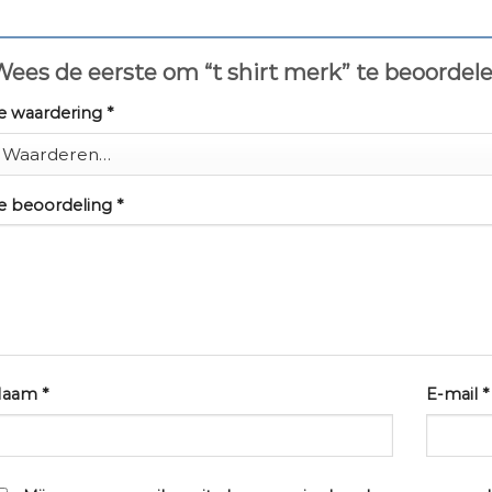
ees de eerste om “t shirt merk” te beoordel
e waardering
*
e beoordeling
*
Naam
*
E-mail
*