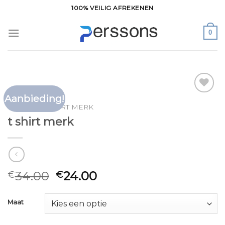
Ga
100% VEILIG AFREKENEN
naar
inhoud
0
Aanbieding!
Toevoegen
HOME
/
T SHIRT MERK
aan
t shirt merk
verlanglijst
34.00
24.00
€
€
Maat