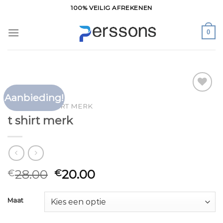
Ga
100% VEILIG AFREKENEN
naar
inhoud
0
Aanbieding!
Toevoegen
HOME
/
T SHIRT MERK
aan
t shirt merk
verlanglijst
28.00
20.00
€
€
Maat