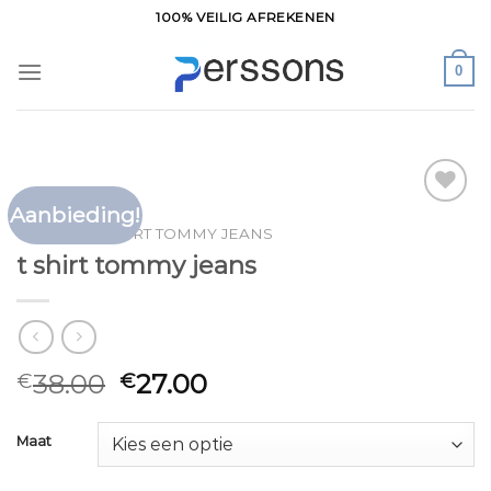
Ga
100% VEILIG AFREKENEN
naar
inhoud
0
Aanbieding!
Toevoegen
HOME
/
T SHIRT TOMMY JEANS
aan
t shirt tommy jeans
verlanglijst
38.00
27.00
€
€
Maat