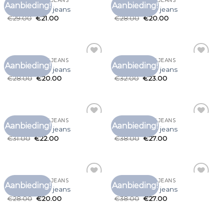
T SHIRT TOMMY JEANS
T SHIRT TOMMY JEANS
Aanbieding!
Aanbieding!
Toevoegen
Toevoegen
t shirt tommy jeans
t shirt tommy jeans
aan
aan
€
29.00
€
21.00
€
28.00
€
20.00
verlanglijst
verlanglijst
T SHIRT TOMMY JEANS
T SHIRT TOMMY JEANS
Aanbieding!
Aanbieding!
Toevoegen
Toevoegen
t shirt tommy jeans
t shirt tommy jeans
aan
aan
€
28.00
€
20.00
€
32.00
€
23.00
verlanglijst
verlanglijst
T SHIRT TOMMY JEANS
T SHIRT TOMMY JEANS
Aanbieding!
Aanbieding!
Toevoegen
Toevoegen
t shirt tommy jeans
t shirt tommy jeans
aan
aan
€
31.00
€
22.00
€
38.00
€
27.00
verlanglijst
verlanglijst
T SHIRT TOMMY JEANS
T SHIRT TOMMY JEANS
Aanbieding!
Aanbieding!
Toevoegen
Toevoegen
t shirt tommy jeans
t shirt tommy jeans
aan
aan
€
28.00
€
20.00
€
38.00
€
27.00
verlanglijst
verlanglijst