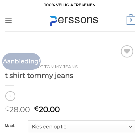
Ga
100% VEILIG AFREKENEN
naar
inhoud
0
Aanbieding!
Toevoegen
HOME
/
T SHIRT TOMMY JEANS
aan
t shirt tommy jeans
verlanglijst
28.00
20.00
€
€
Maat