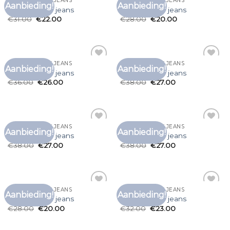
T SHIRT TOMMY JEANS
T SHIRT TOMMY JEANS
Aanbieding!
Aanbieding!
Toevoegen
Toevoegen
t shirt tommy jeans
t shirt tommy jeans
aan
aan
€
31.00
€
22.00
€
28.00
€
20.00
verlanglijst
verlanglijst
T SHIRT TOMMY JEANS
T SHIRT TOMMY JEANS
Aanbieding!
Aanbieding!
Toevoegen
Toevoegen
t shirt tommy jeans
t shirt tommy jeans
aan
aan
€
36.00
€
26.00
€
38.00
€
27.00
verlanglijst
verlanglijst
T SHIRT TOMMY JEANS
T SHIRT TOMMY JEANS
Aanbieding!
Aanbieding!
Toevoegen
Toevoegen
t shirt tommy jeans
t shirt tommy jeans
aan
aan
€
38.00
€
27.00
€
38.00
€
27.00
verlanglijst
verlanglijst
T SHIRT TOMMY JEANS
T SHIRT TOMMY JEANS
Aanbieding!
Aanbieding!
Toevoegen
Toevoegen
t shirt tommy jeans
t shirt tommy jeans
aan
aan
€
28.00
€
20.00
€
32.00
€
23.00
verlanglijst
verlanglijst