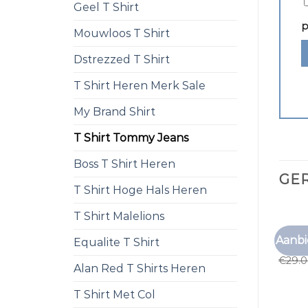
Geel T Shirt
p
Mouwloos T Shirt
Dstrezzed T Shirt
T Shirt Heren Merk Sale
My Brand Shirt
T Shirt Tommy Jeans
Boss T Shirt Heren
GE
T Shirt Hoge Hals Heren
T Shirt Malelions
T SHI
Aanbi
Equalite T Shirt
t shi
€
29.
Alan Red T Shirts Heren
T Shirt Met Col