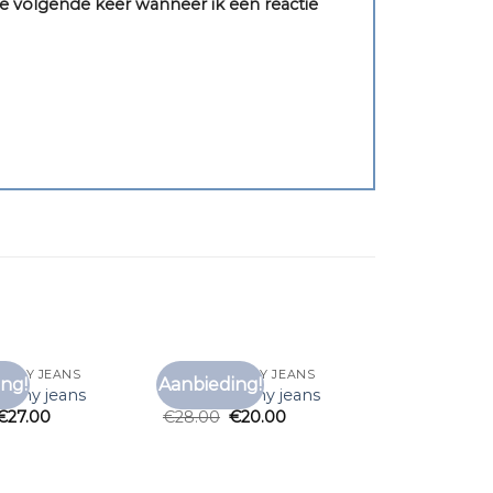
e volgende keer wanneer ik een reactie
TOMMY JEANS
T SHIRT TOMMY JEANS
ng!
Aanbieding!
Toevoegen
Toevoegen
tommy jeans
t shirt tommy jeans
aan
aan
€
27.00
€
28.00
€
20.00
verlanglijst
verlanglijst