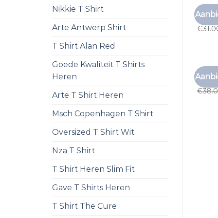
Nikkie T Shirt
T SHI
Aanbi
t shi
Arte Antwerp Shirt
€
31.0
T Shirt Alan Red
Goede Kwaliteit T Shirts
T SHI
Aanbi
Heren
t shi
€
38.
Arte T Shirt Heren
Msch Copenhagen T Shirt
Oversized T Shirt Wit
Nza T Shirt
T Shirt Heren Slim Fit
Gave T Shirts Heren
T Shirt The Cure