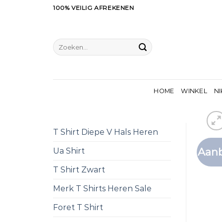
Ga
100% VEILIG AFREKENEN
naar
inhoud
Zoeken
naar:
HOME
WINKEL
NI
T Shirt Diepe V Hals Heren
Aanb
Ua Shirt
T Shirt Zwart
Merk T Shirts Heren Sale
Foret T Shirt