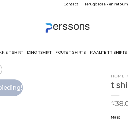
Contact
Terugbetaal- en retour
KKIE T SHIRT
DINO TSHIRT
FOUTE T SHIRTS
KWALITEIT T SHIRTS
HOME
t sh
ieding!
Toevoegen
aan
verlanglijst
38.
€
Maat