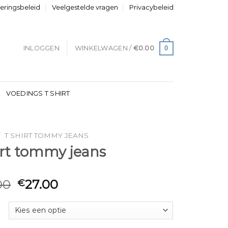
neringsbeleid
Veelgestelde vragen
Privacybeleid
0
INLOGGEN
WINKELWAGEN /
€
0.00
VOEDINGS T SHIRT
/
T SHIRT TOMMY JEANS
irt tommy jeans
00
27.00
€