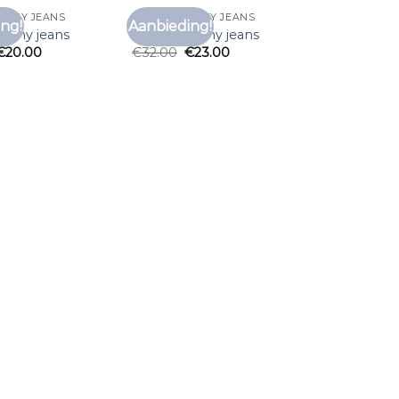
TOMMY JEANS
T SHIRT TOMMY JEANS
ng!
Aanbieding!
Toevoegen
Toevoegen
tommy jeans
t shirt tommy jeans
aan
aan
€
20.00
€
32.00
€
23.00
verlanglijst
verlanglijst