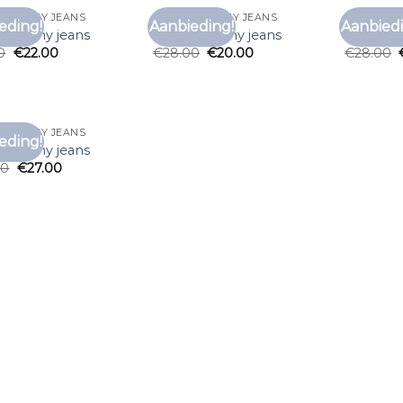
RT TOMMY JEANS
T SHIRT TOMMY JEANS
T SHIRT 
eding!
Aanbieding!
Aanbiedi
Toevoegen
Toevoegen
rt tommy jeans
t shirt tommy jeans
t shirt 
aan
aan
0
€
22.00
€
28.00
€
20.00
€
28.00
verlanglijst
verlanglijst
RT TOMMY JEANS
eding!
Toevoegen
rt tommy jeans
aan
00
€
27.00
verlanglijst