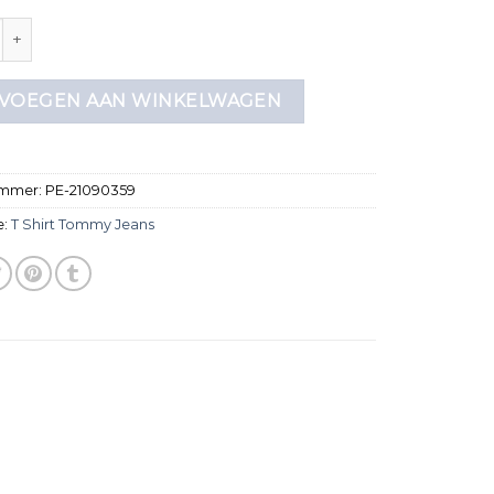
tommy jeans aantal
VOEGEN AAN WINKELWAGEN
ummer:
PE-21090359
e:
T Shirt Tommy Jeans