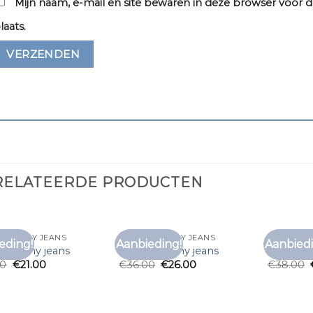
Mijn naam, e-mail en site bewaren in deze browser voor d
laats.
RELATEERDE PRODUCTEN
RT TOMMY JEANS
T SHIRT TOMMY JEANS
T SHIRT 
eding!
Aanbieding!
Aanbiedi
Toevoegen
Toevoegen
rt tommy jeans
t shirt tommy jeans
t shirt 
aan
aan
00
€
21.00
€
36.00
€
26.00
€
38.00
verlanglijst
verlanglijst