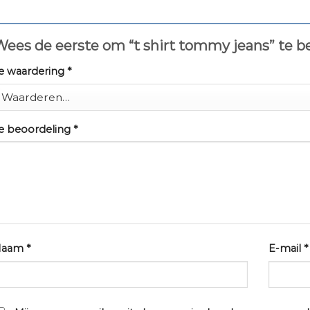
ees de eerste om “t shirt tommy jeans” te 
e waardering
*
e beoordeling
*
Naam
*
E-mail
*