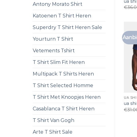
ua shi
Antony Morato Shirt
€
36.
Katoenen T Shirt Heren
Superdry T Shirt Heren Sale
Aanbi
Yourturn T Shirt
Vetements Tshirt
T Shirt Slim Fit Heren
Multipack T Shirts Heren
T Shirt Selected Homme
T Shirt Met Knoopjes Heren
UA SH
ua shi
Casablanca T Shirt Heren
€
31.0
T Shirt Van Gogh
Arte T Shirt Sale