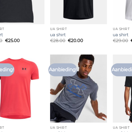
IRT
UA SHIRT
UA SHIRT
rt
ua shirt
ua shirt
00
€
25.00
€
28.00
€
20.00
€
29.00
eding!
Aanbieding!
Aanbiedi
Toevoegen
Toevoegen
aan
aan
verlanglijst
verlanglijst
IRT
UA SHIRT
UA SHIRT