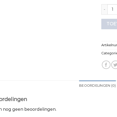
ua shirt 
TOE
Artikeln
Categori
BEOORDELINGEN (0)
ordelingen
jn nog geen beoordelingen.