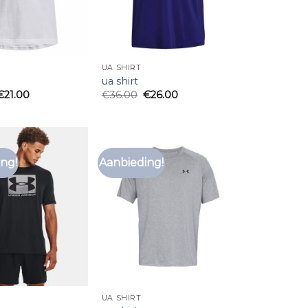
UA SHIRT
ua shirt
€
21.00
€
36.00
€
26.00
ng!
Aanbieding!
Toevoegen
Toevoegen
aan
aan
verlanglijst
verlanglijst
UA SHIRT