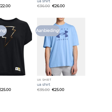
ua shirt
€
22.00
€
36.00
€
26.00
ng!
Aanbieding!
Toevoegen
Toevoegen
aan
aan
verlanglijst
verlanglijst
UA SHIRT
ua shirt
€
25.00
€
35.00
€
25.00