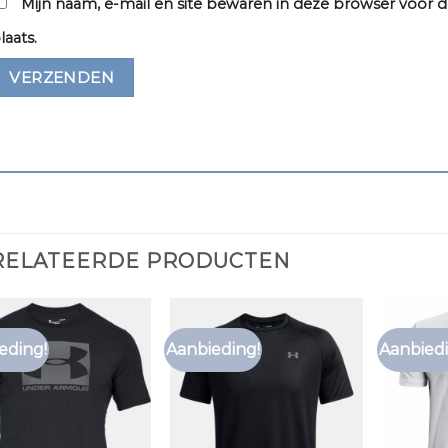
Mijn naam, e-mail en site bewaren in deze browser voor d
laats.
RELATEERDE PRODUCTEN
eding!
Aanbieding!
Aanbiedi
Toevoegen
Toevoegen
aan
aan
verlanglijst
verlanglijst