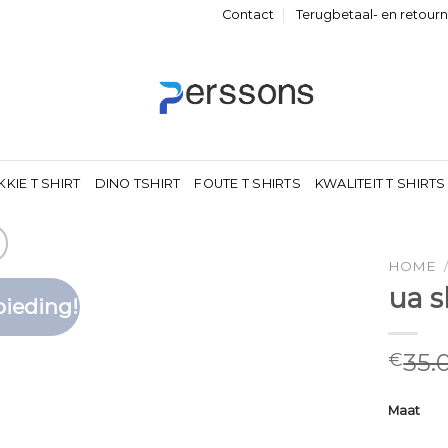
Contact
Terugbetaal- en retour
KKIE T SHIRT
DINO TSHIRT
FOUTE T SHIRTS
KWALITEIT T SHIRTS
HOME
ua s
ieding!
Toevoegen
aan
verlanglijst
35.
€
Maat