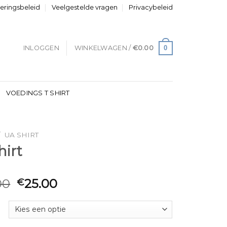
neringsbeleid
Veelgestelde vragen
Privacybeleid
0
INLOGGEN
WINKELWAGEN /
€
0.00
VOEDINGS T SHIRT
/
UA SHIRT
hirt
00
25.00
€