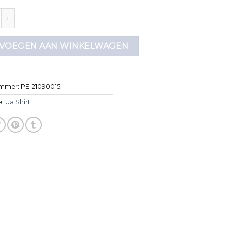
aantal
VOEGEN AAN WINKELWAGEN
ummer:
PE-21090015
e:
Ua Shirt