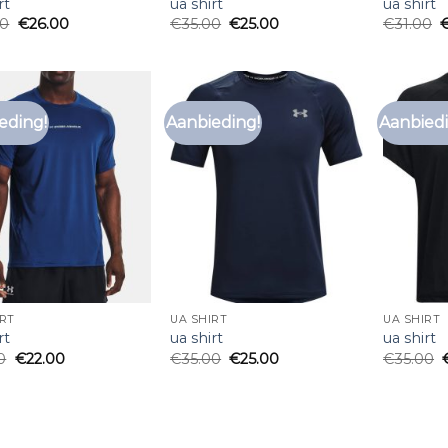
rt
ua shirt
ua shirt
00
€
26.00
€
35.00
€
25.00
€
31.00
eding!
Aanbieding!
Aanbiedi
Toevoegen
Toevoegen
aan
aan
verlanglijst
verlanglijst
IRT
UA SHIRT
UA SHIRT
rt
ua shirt
ua shirt
0
€
22.00
€
35.00
€
25.00
€
35.00