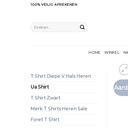
Ga
100% VEILIG AFREKENEN
naar
inhoud
Zoeken
naar:
HOME
WINKEL
NI
T Shirt Diepe V Hals Heren
Aanb
Ua Shirt
T Shirt Zwart
Merk T Shirts Heren Sale
Foret T Shirt