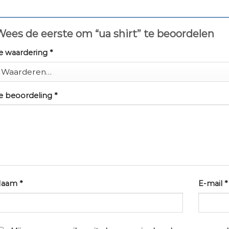
ees de eerste om “ua shirt” te beoordelen
e waardering
*
e beoordeling
*
Naam
*
E-mail
*