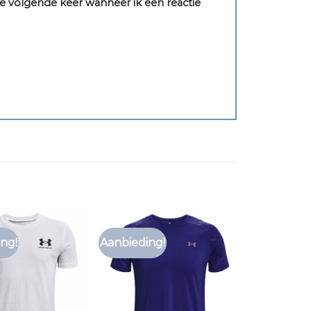
e volgende keer wanneer ik een reactie
ng!
Aanbieding!
Toevoegen
Toevoegen
aan
aan
verlanglijst
verlanglijst