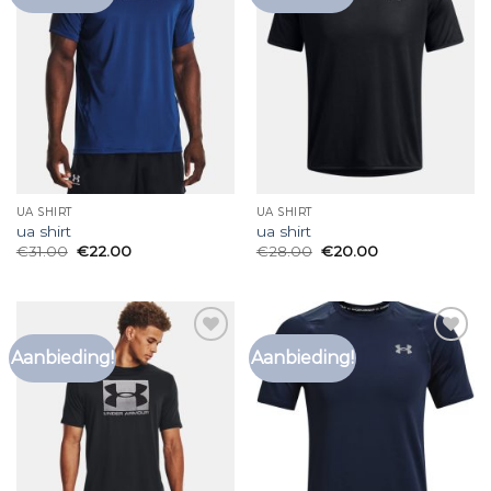
aan
aan
verlanglijst
verlanglijst
UA SHIRT
UA SHIRT
ua shirt
ua shirt
€
31.00
€
22.00
€
28.00
€
20.00
Aanbieding!
Aanbieding!
Toevoegen
Toevoegen
aan
aan
verlanglijst
verlanglijst