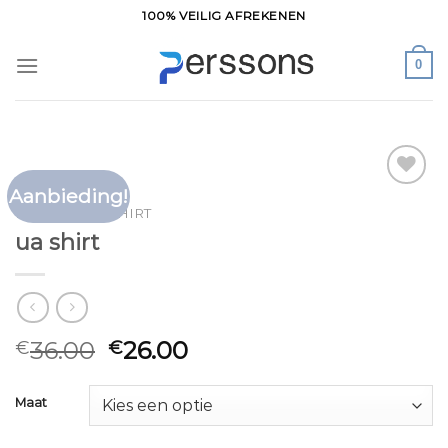
Ga
100% VEILIG AFREKENEN
naar
inhoud
0
Aanbieding!
Toevoegen
HOME
/
UA SHIRT
aan
ua shirt
verlanglijst
36.00
26.00
€
€
Maat