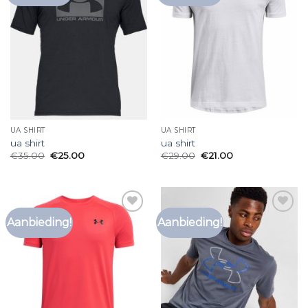
verlanglijst
verlanglijst
UA SHIRT
UA SHIRT
ua shirt
ua shirt
€
35.00
€
25.00
€
29.00
€
21.00
Aanbieding!
Aanbieding!
Toevoegen
Toevoegen
aan
aan
verlanglijst
verlanglijst