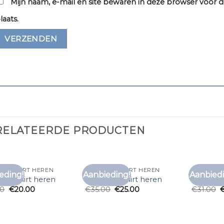
Mijn naam, e-mail en site bewaren in deze browser voor d
laats.
RELATEERDE PRODUCTEN
N T SHIRT HEREN
ZEEMAN T SHIRT HEREN
ZEEMAN T
eding!
Aanbieding!
Aanbiedi
Toevoegen
Toevoegen
n t shirt heren
zeeman t shirt heren
zeeman t
aan
aan
00
€
20.00
€
35.00
€
25.00
€
31.00
verlanglijst
verlanglijst