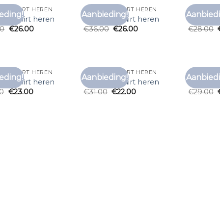
N T SHIRT HEREN
ZEEMAN T SHIRT HEREN
ZEEMAN T
eding!
Aanbieding!
Aanbiedi
Toevoegen
Toevoegen
n t shirt heren
zeeman t shirt heren
zeeman t
aan
aan
00
€
26.00
€
36.00
€
26.00
€
28.00
verlanglijst
verlanglijst
N T SHIRT HEREN
ZEEMAN T SHIRT HEREN
ZEEMAN T
eding!
Aanbieding!
Aanbiedi
Toevoegen
Toevoegen
n t shirt heren
zeeman t shirt heren
zeeman t
aan
aan
00
€
23.00
€
31.00
€
22.00
€
29.00
verlanglijst
verlanglijst