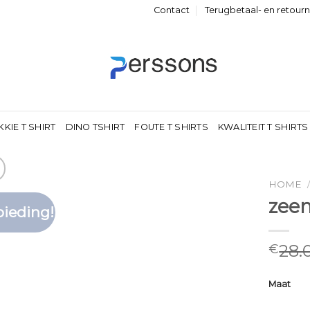
Contact
Terugbetaal- en retour
KKIE T SHIRT
DINO TSHIRT
FOUTE T SHIRTS
KWALITEIT T SHIRTS
HOME
zeem
ieding!
Toevoegen
aan
verlanglijst
28.
€
Maat