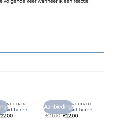
e volgende keer wanneer ik een reactie
 SHIRT HEREN
ZEEMAN T SHIRT HEREN
ng!
Aanbieding!
Toevoegen
Toevoegen
 shirt heren
zeeman t shirt heren
aan
aan
€
22.00
€
31.00
€
22.00
verlanglijst
verlanglijst