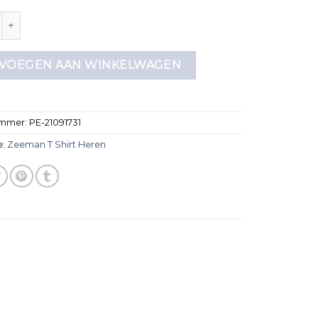
 shirt heren aantal
VOEGEN AAN WINKELWAGEN
ummer:
PE-21091731
e:
Zeeman T Shirt Heren