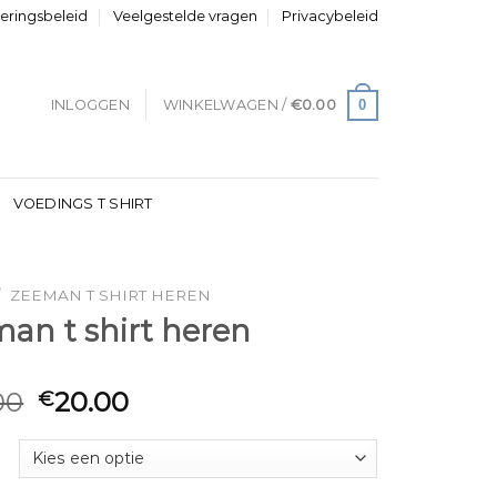
neringsbeleid
Veelgestelde vragen
Privacybeleid
0
INLOGGEN
WINKELWAGEN /
€
0.00
VOEDINGS T SHIRT
/
ZEEMAN T SHIRT HEREN
an t shirt heren
00
20.00
€