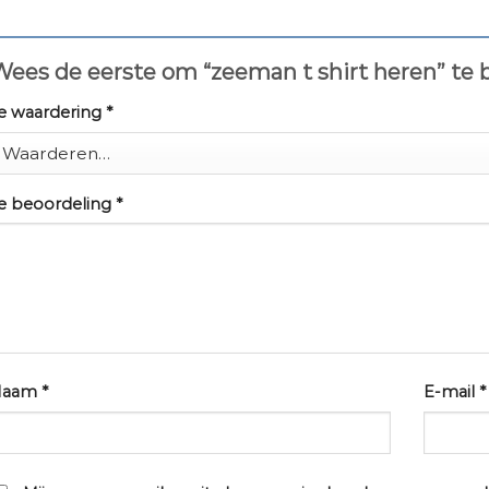
ees de eerste om “zeeman t shirt heren” te
e waardering
*
e beoordeling
*
Naam
*
E-mail
*