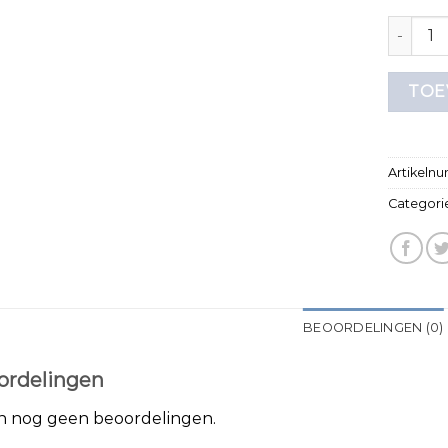
zeeman t
TOE
Artikeln
Categori
BEOORDELINGEN (0)
ordelingen
jn nog geen beoordelingen.