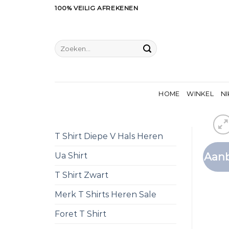
Ga
100% VEILIG AFREKENEN
naar
inhoud
Zoeken
naar:
HOME
WINKEL
NI
T Shirt Diepe V Hals Heren
Aanb
Ua Shirt
T Shirt Zwart
Merk T Shirts Heren Sale
Foret T Shirt