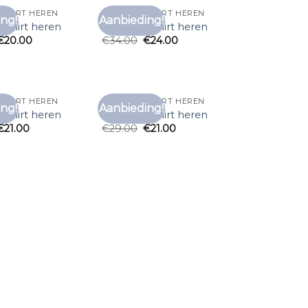
 SHIRT HEREN
ZEEMAN T SHIRT HEREN
ng!
Aanbieding!
Toevoegen
Toevoegen
 shirt heren
zeeman t shirt heren
aan
aan
€
20.00
€
34.00
€
24.00
verlanglijst
verlanglijst
 SHIRT HEREN
ZEEMAN T SHIRT HEREN
ng!
Aanbieding!
Toevoegen
Toevoegen
 shirt heren
zeeman t shirt heren
aan
aan
€
21.00
€
29.00
€
21.00
verlanglijst
verlanglijst