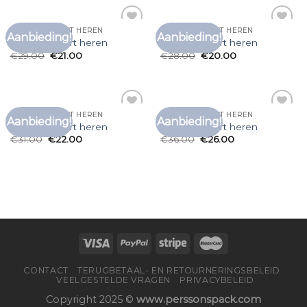
ZEEMAN T SHIRT HEREN
ZEEMAN T SHIRT HEREN
Aanbieding!
Aanbieding!
Toevoegen
Toevoegen
zeeman t shirt heren
zeeman t shirt heren
aan
aan
€
29.00
€
21.00
€
28.00
€
20.00
verlanglijst
verlanglijst
ZEEMAN T SHIRT HEREN
ZEEMAN T SHIRT HEREN
Aanbieding!
Aanbieding!
Toevoegen
Toevoegen
zeeman t shirt heren
zeeman t shirt heren
aan
aan
€
31.00
€
22.00
€
36.00
€
26.00
verlanglijst
verlanglijst
CONTACT
TERUGBETAAL- EN RETOURNERINGSBELEID
VEELGESTELDE VRAGEN
PRIVACYBELEID
Copyright 2025 ©
www.perssonspack.com