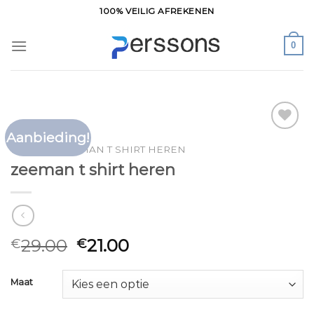
Ga
100% VEILIG AFREKENEN
naar
inhoud
0
Aanbieding!
Toevoegen
HOME
/
ZEEMAN T SHIRT HEREN
aan
zeeman t shirt heren
verlanglijst
29.00
21.00
€
€
Maat