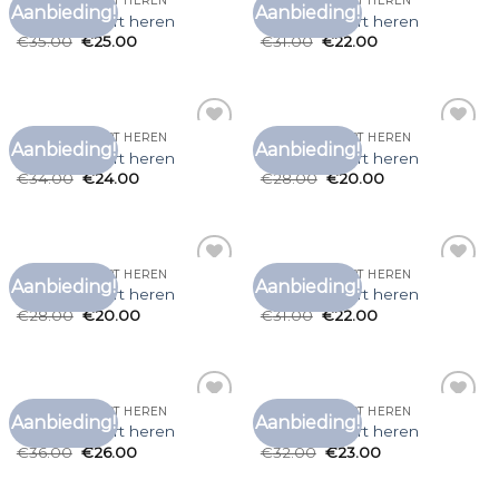
ZEEMAN T SHIRT HEREN
ZEEMAN T SHIRT HEREN
Aanbieding!
Aanbieding!
Toevoegen
Toevoegen
zeeman t shirt heren
zeeman t shirt heren
aan
aan
€
35.00
€
25.00
€
31.00
€
22.00
verlanglijst
verlanglijst
ZEEMAN T SHIRT HEREN
ZEEMAN T SHIRT HEREN
Aanbieding!
Aanbieding!
Toevoegen
Toevoegen
zeeman t shirt heren
zeeman t shirt heren
aan
aan
€
34.00
€
24.00
€
28.00
€
20.00
verlanglijst
verlanglijst
ZEEMAN T SHIRT HEREN
ZEEMAN T SHIRT HEREN
Aanbieding!
Aanbieding!
Toevoegen
Toevoegen
zeeman t shirt heren
zeeman t shirt heren
aan
aan
€
28.00
€
20.00
€
31.00
€
22.00
verlanglijst
verlanglijst
ZEEMAN T SHIRT HEREN
ZEEMAN T SHIRT HEREN
Aanbieding!
Aanbieding!
Toevoegen
Toevoegen
zeeman t shirt heren
zeeman t shirt heren
aan
aan
€
36.00
€
26.00
€
32.00
€
23.00
verlanglijst
verlanglijst