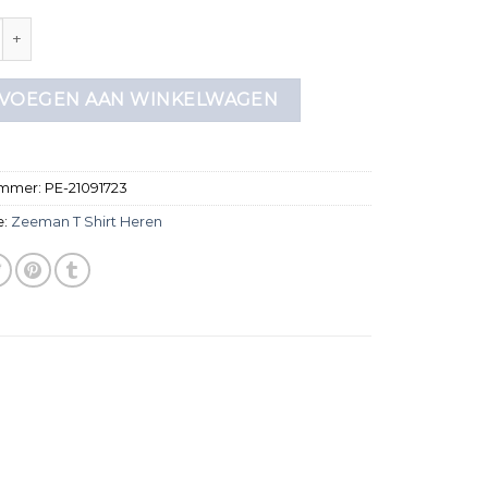
 shirt heren aantal
VOEGEN AAN WINKELWAGEN
ummer:
PE-21091723
e:
Zeeman T Shirt Heren