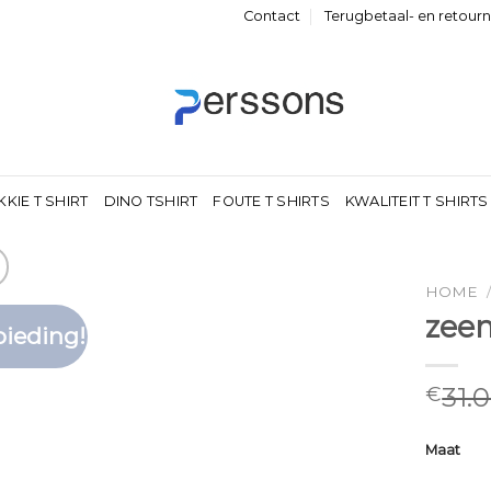
Contact
Terugbetaal- en retour
KKIE T SHIRT
DINO TSHIRT
FOUTE T SHIRTS
KWALITEIT T SHIRTS
HOME
zeem
ieding!
Toevoegen
aan
verlanglijst
31.
€
Maat