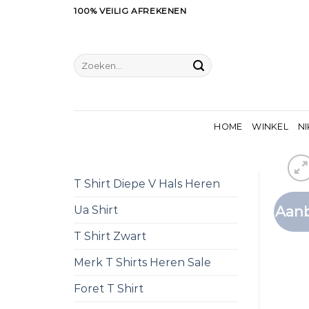
Ga
100% VEILIG AFREKENEN
naar
inhoud
Zoeken
naar:
HOME
WINKEL
NI
T Shirt Diepe V Hals Heren
Aanb
Ua Shirt
T Shirt Zwart
Merk T Shirts Heren Sale
Foret T Shirt