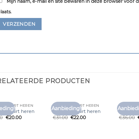
Mijn naam, e-mail en site bewaren in deze browser voor d
laats.
RELATEERDE PRODUCTEN
N T SHIRT HEREN
ZEEMAN T SHIRT HEREN
ZEEMAN T
eding!
Aanbieding!
Aanbiedi
Toevoegen
Toevoegen
n t shirt heren
zeeman t shirt heren
zeeman t
aan
aan
00
€
20.00
€
31.00
€
22.00
€
36.00
verlanglijst
verlanglijst