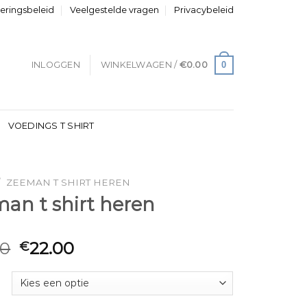
neringsbeleid
Veelgestelde vragen
Privacybeleid
0
INLOGGEN
WINKELWAGEN /
€
0.00
VOEDINGS T SHIRT
/
ZEEMAN T SHIRT HEREN
an t shirt heren
00
22.00
€