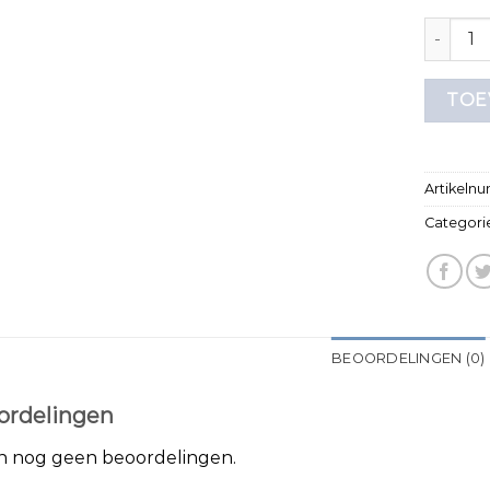
zeeman t
TOE
Artikeln
Categori
BEOORDELINGEN (0)
ordelingen
jn nog geen beoordelingen.