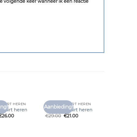
e volgende keer wanneer ik een reactie
 SHIRT HEREN
ZEEMAN T SHIRT HEREN
ng!
Aanbieding!
Toevoegen
Toevoegen
 shirt heren
zeeman t shirt heren
aan
aan
€
26.00
€
29.00
€
21.00
verlanglijst
verlanglijst