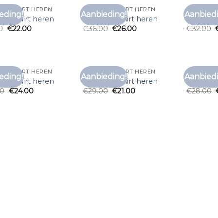
N T SHIRT HEREN
ZEEMAN T SHIRT HEREN
ZEEMAN T
eding!
Aanbieding!
Aanbiedi
Toevoegen
Toevoegen
n t shirt heren
zeeman t shirt heren
zeeman t
aan
aan
0
€
22.00
€
36.00
€
26.00
€
32.00
verlanglijst
verlanglijst
N T SHIRT HEREN
ZEEMAN T SHIRT HEREN
ZEEMAN T
eding!
Aanbieding!
Aanbiedi
Toevoegen
Toevoegen
n t shirt heren
zeeman t shirt heren
zeeman t
aan
aan
00
€
24.00
€
29.00
€
21.00
€
28.00
verlanglijst
verlanglijst