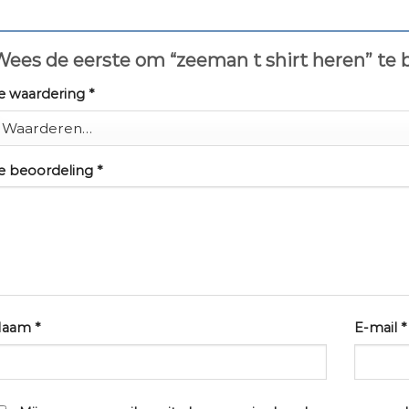
ees de eerste om “zeeman t shirt heren” te
e waardering
*
e beoordeling
*
Naam
*
E-mail
*