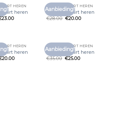
 SHIRT HEREN
ZEEMAN T SHIRT HEREN
ng!
Aanbieding!
Toevoegen
Toevoegen
 shirt heren
zeeman t shirt heren
aan
aan
€
23.00
€
28.00
€
20.00
verlanglijst
verlanglijst
 SHIRT HEREN
ZEEMAN T SHIRT HEREN
ng!
Aanbieding!
Toevoegen
Toevoegen
 shirt heren
zeeman t shirt heren
aan
aan
€
20.00
€
35.00
€
25.00
verlanglijst
verlanglijst