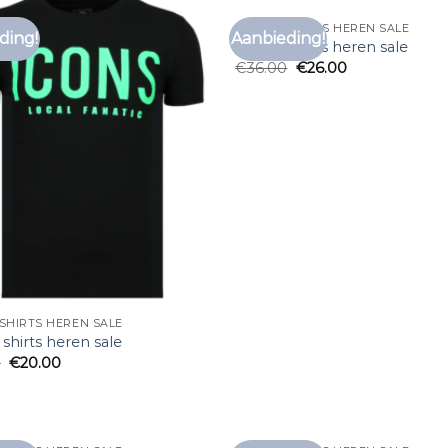
MERK T SHIRTS HEREN SALE
ding!
Aanbieding!
Toevoegen
Toe
merk t shirts heren sale
aan
€
36.00
€
26.00
verlanglijst
verl
SHIRTS HEREN SALE
shirts heren sale
0
€
20.00