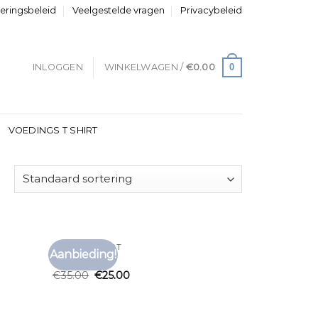
neringsbeleid
Veelgestelde vragen
Privacybeleid
0
INLOGGEN
WINKELWAGEN /
€
0.00
VOEDINGS T SHIRT
T SHIRT ZWART
Aanbieding!
voegen
Toevoegen
t shirt zwart
aan
aan
€
35.00
€
25.00
anglijst
verlanglijst