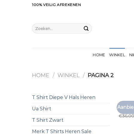
Ga
100% VEILIG AFREKENEN
naar
inhoud
Zoeken
naar:
HOME
WINKEL
NI
HOME
/
WINKEL
/
PAGINA 2
T Shirt Diepe V Hals Heren
T SHIR
Aanbie
Ua Shirt
t shirt
€
36.0
T Shirt Zwart
Merk T Shirts Heren Sale