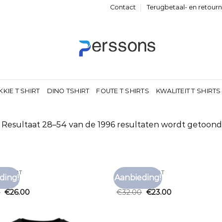
Contact
Terugbetaal- en retour
KKIE T SHIRT
DINO TSHIRT
FOUTE T SHIRTS
KWALITEIT T SHIRTS
Resultaat 28–54 van de 1996 resultaten wordt getoond
T ZWART
T SHIRT ZWART
ding!
Aanbieding!
Toevoegen
Toe
 zwart
t shirt zwart
aan
0
€
26.00
€
32.00
€
23.00
verlanglijst
verl