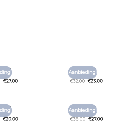
 SHIRT
FORET T SHIRT
ding!
Aanbieding!
Toevoegen
Toe
shirt
foret t shirt
aan
0
€
27.00
€
32.00
€
23.00
verlanglijst
verl
 SHIRT
FORET T SHIRT
ding!
Aanbieding!
Toevoegen
Toe
shirt
foret t shirt
aan
0
€
20.00
€
38.00
€
27.00
verlanglijst
verl