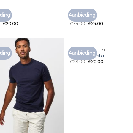
 SHIRT
FORET T SHIRT
ding!
Aanbieding!
Toevoegen
Toe
shirt
foret t shirt
aan
0
€
20.00
€
34.00
€
24.00
verlanglijst
verl
PROFUOMO T SHIRT
ding!
Aanbieding!
Toevoegen
Toe
profuomo t shirt
aan
€
28.00
€
20.00
verlanglijst
verl