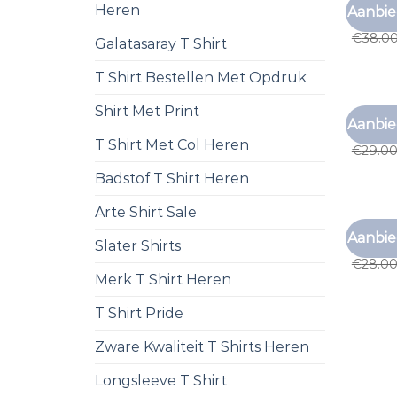
MERK T 
Heren
Aanbie
merk t 
€
38.0
Galatasaray T Shirt
T Shirt Bestellen Met Opdruk
Shirt Met Print
MERK T 
Aanbie
merk t 
T Shirt Met Col Heren
€
29.0
Badstof T Shirt Heren
Arte Shirt Sale
MERK T 
Aanbie
Slater Shirts
merk t 
€
28.0
Merk T Shirt Heren
T Shirt Pride
Zware Kwaliteit T Shirts Heren
Longsleeve T Shirt