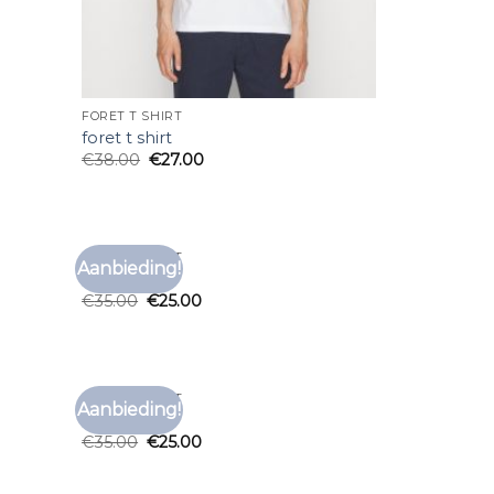
FORET T SHIRT
foret t shirt
€
38.00
€
27.00
FORET T SHIRT
Aanbieding!
voegen
Toevoegen
foret t shirt
aan
aan
€
35.00
€
25.00
anglijst
verlanglijst
FORET T SHIRT
Aanbieding!
voegen
Toevoegen
foret t shirt
aan
aan
€
35.00
€
25.00
anglijst
verlanglijst