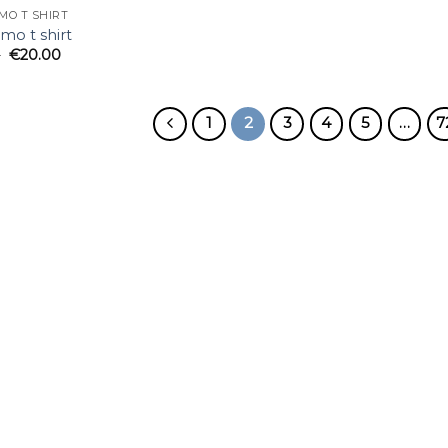
MO T SHIRT
mo t shirt
0
€
20.00
1
2
3
4
5
…
7