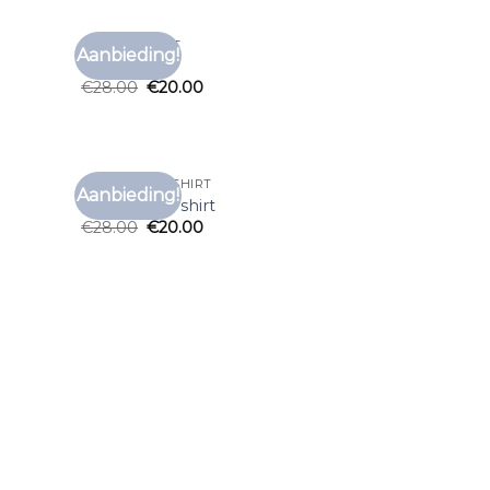
FORET T SHIRT
Aanbieding!
voegen
Toevoegen
foret t shirt
aan
aan
€
28.00
€
20.00
anglijst
verlanglijst
PROFUOMO T SHIRT
Aanbieding!
voegen
Toevoegen
profuomo t shirt
aan
aan
€
28.00
€
20.00
anglijst
verlanglijst