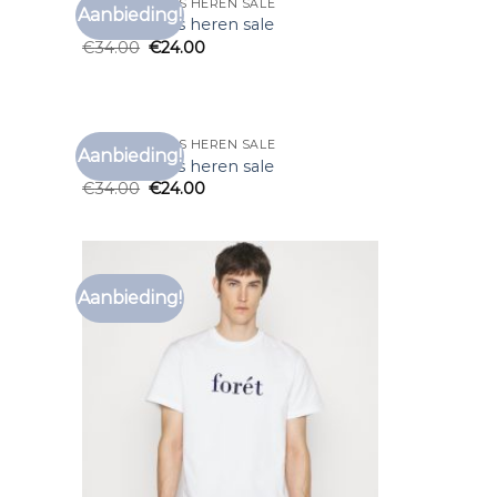
MERK T SHIRTS HEREN SALE
Aanbieding!
voegen
Toevoegen
merk t shirts heren sale
aan
aan
€
34.00
€
24.00
anglijst
verlanglijst
MERK T SHIRTS HEREN SALE
Aanbieding!
voegen
Toevoegen
merk t shirts heren sale
aan
aan
€
34.00
€
24.00
anglijst
verlanglijst
Aanbieding!
voegen
Toevoegen
aan
aan
anglijst
verlanglijst