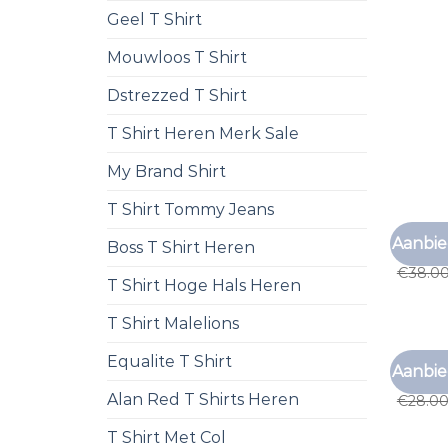
Geel T Shirt
Mouwloos T Shirt
Dstrezzed T Shirt
T Shirt Heren Merk Sale
My Brand Shirt
T Shirt Tommy Jeans
FORET T
Aanbie
Boss T Shirt Heren
foret t 
€
38.0
T Shirt Hoge Hals Heren
T Shirt Malelions
Equalite T Shirt
FORET T
Aanbie
foret t 
Alan Red T Shirts Heren
€
28.0
T Shirt Met Col