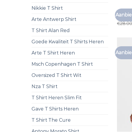
Nikkie T Shirt
FORET T
Aanbie
foret t 
Arte Antwerp Shirt
€
28.0
T Shirt Alan Red
Goede Kwaliteit T Shirts Heren
Aanbie
Arte T Shirt Heren
Msch Copenhagen T Shirt
Oversized T Shirt Wit
Nza T Shirt
T Shirt Heren Slim Fit
Gave T Shirts Heren
T Shirt The Cure
Antony Morato Shirt