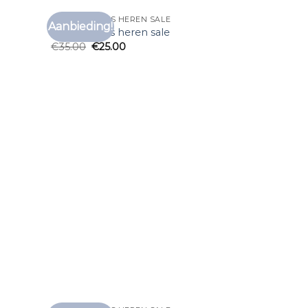
MERK T SHIRTS HEREN SALE
Aanbieding!
voegen
Toevoegen
merk t shirts heren sale
aan
aan
€
35.00
€
25.00
anglijst
verlanglijst