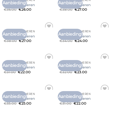
BRUIN T SHIRT HEREN
BRUIN T SHIRT HEREN
Aanbieding!
Aanbieding!
Toevoegen
Toevoegen
bruin t shirt heren
bruin t shirt heren
aan
aan
€
36.00
€
26.00
€
38.00
€
27.00
verlanglijst
verlanglijst
BRUIN T SHIRT HEREN
BRUIN T SHIRT HEREN
Aanbieding!
Aanbieding!
Toevoegen
Toevoegen
bruin t shirt heren
bruin t shirt heren
aan
aan
€
38.00
€
27.00
€
34.00
€
24.00
verlanglijst
verlanglijst
BRUIN T SHIRT HEREN
BRUIN T SHIRT HEREN
Aanbieding!
Aanbieding!
Toevoegen
Toevoegen
bruin t shirt heren
bruin t shirt heren
aan
aan
€
31.00
€
22.00
€
32.00
€
23.00
verlanglijst
verlanglijst
BRUIN T SHIRT HEREN
BRUIN T SHIRT HEREN
Aanbieding!
Aanbieding!
Toevoegen
Toevoegen
bruin t shirt heren
bruin t shirt heren
aan
aan
€
35.00
€
25.00
€
31.00
€
22.00
verlanglijst
verlanglijst