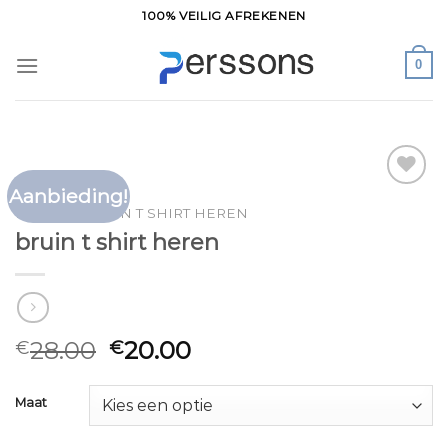
Ga
100% VEILIG AFREKENEN
naar
inhoud
0
Aanbieding!
Toevoegen
HOME
/
BRUIN T SHIRT HEREN
aan
bruin t shirt heren
verlanglijst
28.00
20.00
€
€
Maat