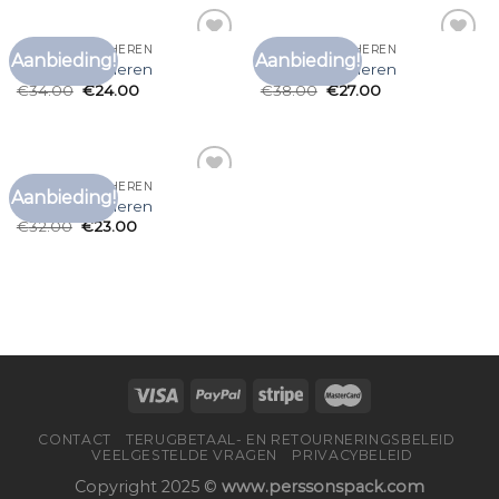
BRUIN T SHIRT HEREN
BRUIN T SHIRT HEREN
Aanbieding!
Aanbieding!
Toevoegen
Toevoegen
bruin t shirt heren
bruin t shirt heren
aan
aan
€
34.00
€
24.00
€
38.00
€
27.00
verlanglijst
verlanglijst
BRUIN T SHIRT HEREN
Aanbieding!
Toevoegen
bruin t shirt heren
aan
€
32.00
€
23.00
verlanglijst
CONTACT
TERUGBETAAL- EN RETOURNERINGSBELEID
VEELGESTELDE VRAGEN
PRIVACYBELEID
Copyright 2025 ©
www.perssonspack.com