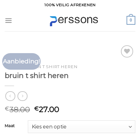
Ga
100% VEILIG AFREKENEN
naar
inhoud
0
Aanbieding!
Toevoegen
HOME
/
BRUIN T SHIRT HEREN
aan
bruin t shirt heren
verlanglijst
38.00
27.00
€
€
Maat