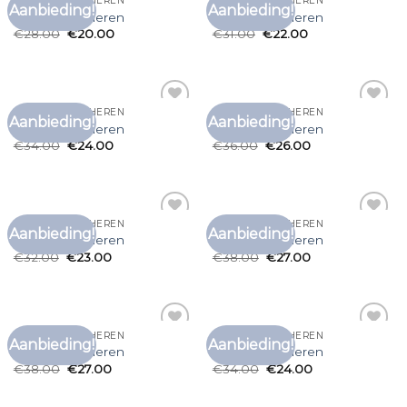
BRUIN T SHIRT HEREN
BRUIN T SHIRT HEREN
Aanbieding!
Aanbieding!
Toevoegen
Toevoegen
bruin t shirt heren
bruin t shirt heren
aan
aan
€
28.00
€
20.00
€
31.00
€
22.00
verlanglijst
verlanglijst
BRUIN T SHIRT HEREN
BRUIN T SHIRT HEREN
Aanbieding!
Aanbieding!
Toevoegen
Toevoegen
bruin t shirt heren
bruin t shirt heren
aan
aan
€
34.00
€
24.00
€
36.00
€
26.00
verlanglijst
verlanglijst
BRUIN T SHIRT HEREN
BRUIN T SHIRT HEREN
Aanbieding!
Aanbieding!
Toevoegen
Toevoegen
bruin t shirt heren
bruin t shirt heren
aan
aan
€
32.00
€
23.00
€
38.00
€
27.00
verlanglijst
verlanglijst
BRUIN T SHIRT HEREN
BRUIN T SHIRT HEREN
Aanbieding!
Aanbieding!
Toevoegen
Toevoegen
bruin t shirt heren
bruin t shirt heren
aan
aan
€
38.00
€
27.00
€
34.00
€
24.00
verlanglijst
verlanglijst