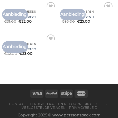
BRUIN T SHIRT HEREN
BRUIN T SHIRT HEREN
Aanbieding!
Aanbieding!
Toevoegen
Toevoegen
bruin t shirt heren
bruin t shirt heren
aan
aan
€
31.00
€
22.00
€
35.00
€
25.00
verlanglijst
verlanglijst
BRUIN T SHIRT HEREN
Aanbieding!
Toevoegen
bruin t shirt heren
aan
€
32.00
€
23.00
verlanglijst
CONTACT
TERUGBETAAL- EN RETOURNERINGSBELEID
VEELGESTELDE VRAGEN
PRIVACYBELEID
Copyright 2025 ©
www.perssonspack.com