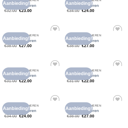
BRUIN T SHIRT HEREN
BRUIN T SHIRT HEREN
Aanbieding!
Aanbieding!
Toevoegen
Toevoegen
bruin t shirt heren
bruin t shirt heren
aan
aan
€
32.00
€
23.00
€
34.00
€
24.00
verlanglijst
verlanglijst
BRUIN T SHIRT HEREN
BRUIN T SHIRT HEREN
Aanbieding!
Aanbieding!
Toevoegen
Toevoegen
bruin t shirt heren
bruin t shirt heren
aan
aan
€
38.00
€
27.00
€
38.00
€
27.00
verlanglijst
verlanglijst
BRUIN T SHIRT HEREN
BRUIN T SHIRT HEREN
Aanbieding!
Aanbieding!
Toevoegen
Toevoegen
bruin t shirt heren
bruin t shirt heren
aan
aan
€
31.00
€
22.00
€
31.00
€
22.00
verlanglijst
verlanglijst
BRUIN T SHIRT HEREN
BRUIN T SHIRT HEREN
Aanbieding!
Aanbieding!
Toevoegen
Toevoegen
bruin t shirt heren
bruin t shirt heren
aan
aan
€
34.00
€
24.00
€
38.00
€
27.00
verlanglijst
verlanglijst