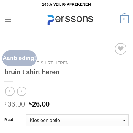
Ga
100% VEILIG AFREKENEN
naar
inhoud
0
Aanbieding!
Toevoegen
HOME
/
BRUIN T SHIRT HEREN
aan
bruin t shirt heren
verlanglijst
36.00
26.00
€
€
Maat