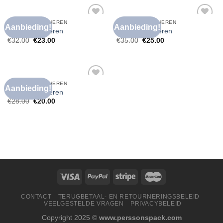
BRUIN T SHIRT HEREN
BRUIN T SHIRT HEREN
Aanbieding!
Aanbieding!
Toevoegen
Toevoegen
bruin t shirt heren
bruin t shirt heren
aan
aan
€
32.00
€
23.00
€
35.00
€
25.00
verlanglijst
verlanglijst
BRUIN T SHIRT HEREN
Aanbieding!
Toevoegen
bruin t shirt heren
aan
€
28.00
€
20.00
verlanglijst
CONTACT
TERUGBETAAL- EN RETOURNERINGSBELEID
VEELGESTELDE VRAGEN
PRIVACYBELEID
Copyright 2025 ©
www.perssonspack.com