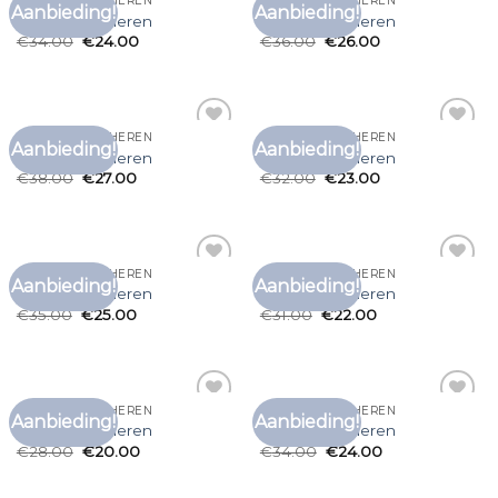
BRUIN T SHIRT HEREN
BRUIN T SHIRT HEREN
Aanbieding!
Aanbieding!
Toevoegen
Toevoegen
bruin t shirt heren
bruin t shirt heren
aan
aan
€
34.00
€
24.00
€
36.00
€
26.00
verlanglijst
verlanglijst
BRUIN T SHIRT HEREN
BRUIN T SHIRT HEREN
Aanbieding!
Aanbieding!
Toevoegen
Toevoegen
bruin t shirt heren
bruin t shirt heren
aan
aan
€
38.00
€
27.00
€
32.00
€
23.00
verlanglijst
verlanglijst
BRUIN T SHIRT HEREN
BRUIN T SHIRT HEREN
Aanbieding!
Aanbieding!
Toevoegen
Toevoegen
bruin t shirt heren
bruin t shirt heren
aan
aan
€
35.00
€
25.00
€
31.00
€
22.00
verlanglijst
verlanglijst
BRUIN T SHIRT HEREN
BRUIN T SHIRT HEREN
Aanbieding!
Aanbieding!
Toevoegen
Toevoegen
bruin t shirt heren
bruin t shirt heren
aan
aan
€
28.00
€
20.00
€
34.00
€
24.00
verlanglijst
verlanglijst