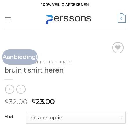
Ga
100% VEILIG AFREKENEN
naar
inhoud
0
Aanbieding!
Toevoegen
HOME
/
BRUIN T SHIRT HEREN
aan
bruin t shirt heren
verlanglijst
32.00
23.00
€
€
Maat