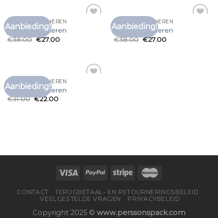
BRUIN T SHIRT HEREN
BRUIN T SHIRT HEREN
Aanbieding!
Aanbieding!
Toevoegen
Toevoegen
bruin t shirt heren
bruin t shirt heren
aan
aan
€
38.00
€
27.00
€
38.00
€
27.00
verlanglijst
verlanglijst
BRUIN T SHIRT HEREN
Aanbieding!
Toevoegen
bruin t shirt heren
aan
€
31.00
€
22.00
verlanglijst
CONTACT
TERUGBETAAL- EN RETOURNERINGSBELEID
VEELGESTELDE VRAGEN
PRIVACYBELEID
Copyright 2025 ©
www.perssonspack.com