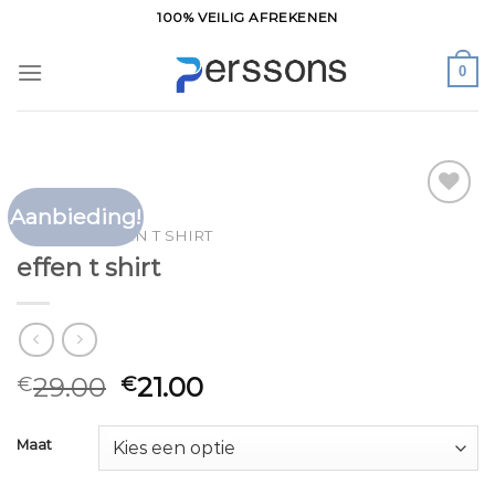
Ga
100% VEILIG AFREKENEN
naar
inhoud
0
Aanbieding!
Toevoegen
HOME
/
EFFEN T SHIRT
aan
effen t shirt
verlanglijst
29.00
21.00
€
€
Maat