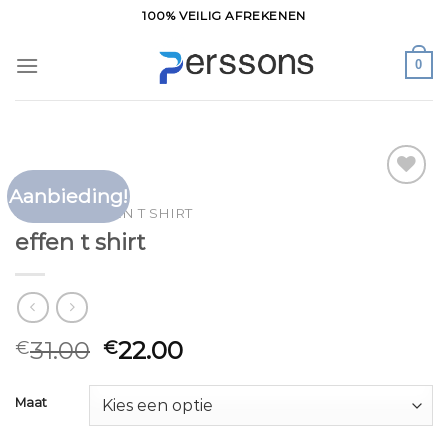
Ga
100% VEILIG AFREKENEN
naar
inhoud
0
Aanbieding!
Toevoegen
HOME
/
EFFEN T SHIRT
aan
effen t shirt
verlanglijst
31.00
22.00
€
€
Maat