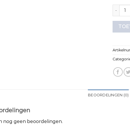
effen t s
TOE
Artikeln
Categori
BEOORDELINGEN (0)
ordelingen
jn nog geen beoordelingen.