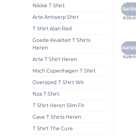
Nikkie T Shirt
EFFEN 
Aanbi
effen 
Arte Antwerp Shirt
€
35.
T Shirt Alan Red
Goede Kwaliteit T Shirts
EFFEN 
Aanbi
Heren
effen 
€
28.
Arte T Shirt Heren
Msch Copenhagen T Shirt
Oversized T Shirt Wit
Nza T Shirt
T Shirt Heren Slim Fit
Gave T Shirts Heren
T Shirt The Cure