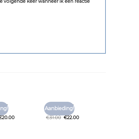
e volgende keer wanneer ik een reactie
HIRT
EFFEN T SHIRT
ng!
Aanbieding!
Toevoegen
Toevoegen
irt
effen t shirt
aan
aan
€
20.00
€
31.00
€
22.00
verlanglijst
verlanglijst