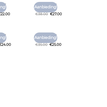
HIRT
EFFEN T SHIRT
ng!
Aanbieding!
Toevoegen
Toevoegen
irt
effen t shirt
aan
aan
€
22.00
€
38.00
€
27.00
verlanglijst
verlanglijst
HIRT
EFFEN T SHIRT
ng!
Aanbieding!
Toevoegen
Toevoegen
irt
effen t shirt
aan
aan
€
24.00
€
35.00
€
25.00
verlanglijst
verlanglijst