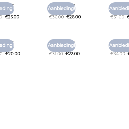
T SHIRT
EFFEN T SHIRT
EFFEN T S
eding!
Aanbieding!
Aanbiedi
Toevoegen
Toevoegen
t shirt
effen t shirt
effen t sh
aan
aan
00
€
25.00
€
36.00
€
26.00
€
31.00
verlanglijst
verlanglijst
T SHIRT
EFFEN T SHIRT
EFFEN T S
eding!
Aanbieding!
Aanbiedi
Toevoegen
Toevoegen
t shirt
effen t shirt
effen t sh
aan
aan
00
€
20.00
€
31.00
€
22.00
€
34.00
verlanglijst
verlanglijst