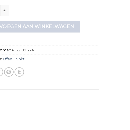
hirt aantal
VOEGEN AAN WINKELWAGEN
ummer:
PE-21091224
e:
Effen T Shirt