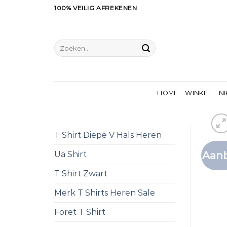
Ga
100% VEILIG AFREKENEN
naar
inhoud
Zoeken
naar:
HOME
WINKEL
NI
T Shirt Diepe V Hals Heren
Aanb
Ua Shirt
T Shirt Zwart
Merk T Shirts Heren Sale
Foret T Shirt