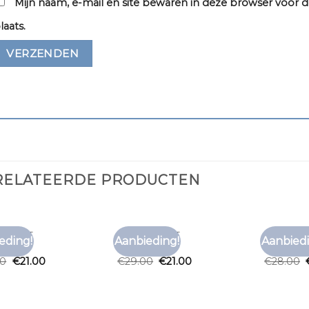
Mijn naam, e-mail en site bewaren in deze browser voor d
laats.
RELATEERDE PRODUCTEN
T SHIRT
EFFEN T SHIRT
EFFEN T S
eding!
Aanbieding!
Aanbiedi
Toevoegen
Toevoegen
t shirt
effen t shirt
effen t sh
aan
aan
00
€
21.00
€
29.00
€
21.00
€
28.00
verlanglijst
verlanglijst