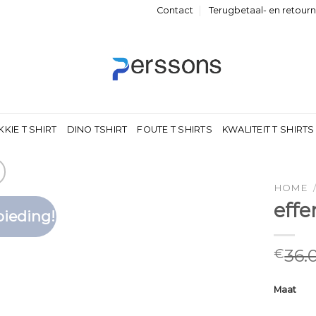
Contact
Terugbetaal- en retour
KKIE T SHIRT
DINO TSHIRT
FOUTE T SHIRTS
KWALITEIT T SHIRTS
HOME
effe
ieding!
Toevoegen
aan
verlanglijst
36.
€
Maat