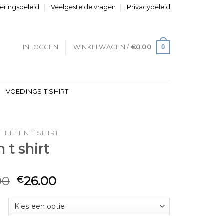
neringsbeleid
Veelgestelde vragen
Privacybeleid
0
INLOGGEN
WINKELWAGEN /
€
0.00
VOEDINGS T SHIRT
/
EFFEN T SHIRT
n t shirt
00
26.00
€