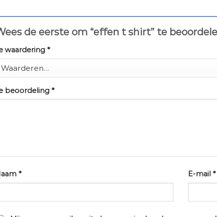
ees de eerste om “effen t shirt” te beoordel
e waardering
*
e beoordeling
*
Naam
*
E-mail
*