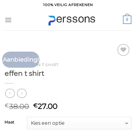
Ga
100% VEILIG AFREKENEN
naar
inhoud
0
Aanbieding!
Toevoegen
HOME
/
EFFEN T SHIRT
aan
effen t shirt
verlanglijst
38.00
27.00
€
€
Maat