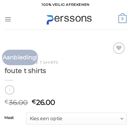
Ga
100% VEILIG AFREKENEN
naar
inhoud
0
Aanbieding!
Toevoegen
HOME
/
FOUTE T SHIRTS
aan
foute t shirts
verlanglijst
36.00
26.00
€
€
Maat