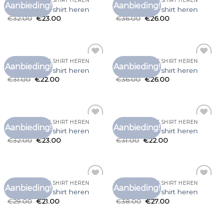
LONG SLEEVE T SHIRT HEREN
LONG SLEEVE T SHIRT HEREN
Aanbieding!
Aanbieding!
Toevoegen
Toevoegen
long sleeve t shirt heren
long sleeve t shirt heren
aan
aan
€
32.00
€
23.00
€
36.00
€
26.00
verlanglijst
verlanglijst
LONG SLEEVE T SHIRT HEREN
LONG SLEEVE T SHIRT HEREN
Aanbieding!
Aanbieding!
Toevoegen
Toevoegen
long sleeve t shirt heren
long sleeve t shirt heren
aan
aan
€
31.00
€
22.00
€
36.00
€
26.00
verlanglijst
verlanglijst
LONG SLEEVE T SHIRT HEREN
LONG SLEEVE T SHIRT HEREN
Aanbieding!
Aanbieding!
Toevoegen
Toevoegen
long sleeve t shirt heren
long sleeve t shirt heren
aan
aan
€
32.00
€
23.00
€
31.00
€
22.00
verlanglijst
verlanglijst
LONG SLEEVE T SHIRT HEREN
LONG SLEEVE T SHIRT HEREN
Aanbieding!
Aanbieding!
Toevoegen
Toevoegen
long sleeve t shirt heren
long sleeve t shirt heren
aan
aan
€
29.00
€
21.00
€
38.00
€
27.00
verlanglijst
verlanglijst