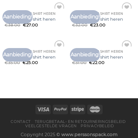
LONG SLEEVE T SHIRT HEREN
LONG SLEEVE T SHIRT HEREN
Aanbieding!
Aanbieding!
Toevoegen
Toevoegen
long sleeve t shirt heren
long sleeve t shirt heren
aan
aan
€
38.00
€
27.00
€
32.00
€
23.00
verlanglijst
verlanglijst
LONG SLEEVE T SHIRT HEREN
LONG SLEEVE T SHIRT HEREN
Aanbieding!
Aanbieding!
Toevoegen
Toevoegen
long sleeve t shirt heren
long sleeve t shirt heren
aan
aan
€
35.00
€
25.00
€
31.00
€
22.00
verlanglijst
verlanglijst
CONTACT
TERUGBETAAL- EN RETOURNERINGSBELEID
VEELGESTELDE VRAGEN
PRIVACYBELEID
Copyright 2025 ©
www.perssonspack.com