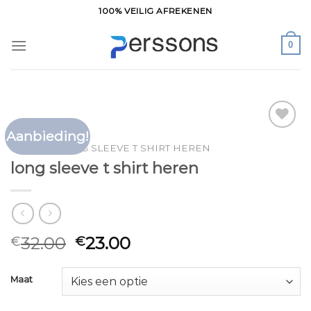
Ga
100% VEILIG AFREKENEN
naar
inhoud
0
Aanbieding!
Toevoegen
HOME
/
LONG SLEEVE T SHIRT HEREN
aan
long sleeve t shirt heren
verlanglijst
32.00
23.00
€
€
Maat