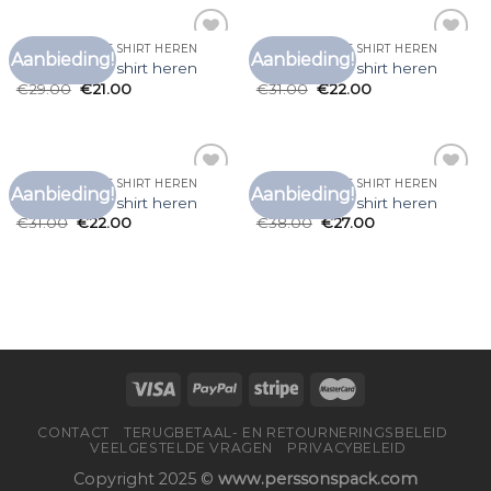
LONG SLEEVE T SHIRT HEREN
LONG SLEEVE T SHIRT HEREN
Aanbieding!
Aanbieding!
Toevoegen
Toevoegen
long sleeve t shirt heren
long sleeve t shirt heren
aan
aan
€
29.00
€
21.00
€
31.00
€
22.00
verlanglijst
verlanglijst
LONG SLEEVE T SHIRT HEREN
LONG SLEEVE T SHIRT HEREN
Aanbieding!
Aanbieding!
Toevoegen
Toevoegen
long sleeve t shirt heren
long sleeve t shirt heren
aan
aan
€
31.00
€
22.00
€
38.00
€
27.00
verlanglijst
verlanglijst
CONTACT
TERUGBETAAL- EN RETOURNERINGSBELEID
VEELGESTELDE VRAGEN
PRIVACYBELEID
Copyright 2025 ©
www.perssonspack.com