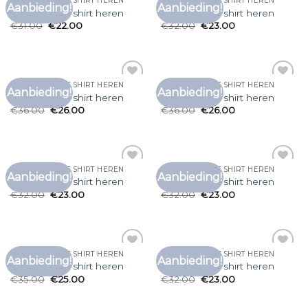
LONG SLEEVE T SHIRT HEREN
LONG SLEEVE T SHIRT HEREN
Aanbieding!
Aanbieding!
Toevoegen
Toevoegen
long sleeve t shirt heren
long sleeve t shirt heren
aan
aan
€
31.00
€
22.00
€
32.00
€
23.00
verlanglijst
verlanglijst
LONG SLEEVE T SHIRT HEREN
LONG SLEEVE T SHIRT HEREN
Aanbieding!
Aanbieding!
Toevoegen
Toevoegen
long sleeve t shirt heren
long sleeve t shirt heren
aan
aan
€
36.00
€
26.00
€
36.00
€
26.00
verlanglijst
verlanglijst
LONG SLEEVE T SHIRT HEREN
LONG SLEEVE T SHIRT HEREN
Aanbieding!
Aanbieding!
Toevoegen
Toevoegen
long sleeve t shirt heren
long sleeve t shirt heren
aan
aan
€
32.00
€
23.00
€
32.00
€
23.00
verlanglijst
verlanglijst
LONG SLEEVE T SHIRT HEREN
LONG SLEEVE T SHIRT HEREN
Aanbieding!
Aanbieding!
Toevoegen
Toevoegen
long sleeve t shirt heren
long sleeve t shirt heren
aan
aan
€
35.00
€
25.00
€
32.00
€
23.00
verlanglijst
verlanglijst