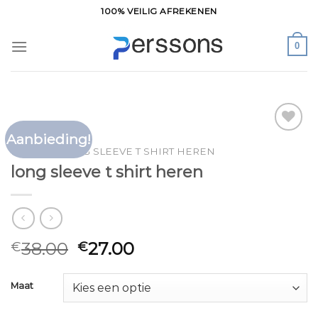
Ga
100% VEILIG AFREKENEN
naar
inhoud
0
Aanbieding!
Toevoegen
HOME
/
LONG SLEEVE T SHIRT HEREN
aan
long sleeve t shirt heren
verlanglijst
38.00
27.00
€
€
Maat