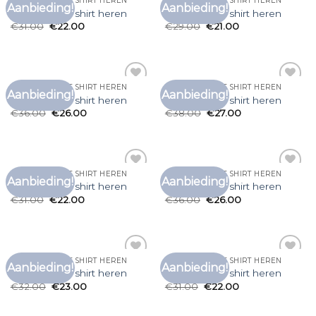
LONG SLEEVE T SHIRT HEREN
LONG SLEEVE T SHIRT HEREN
Aanbieding!
Aanbieding!
Toevoegen
Toevoegen
long sleeve t shirt heren
long sleeve t shirt heren
aan
aan
€
31.00
€
22.00
€
29.00
€
21.00
verlanglijst
verlanglijst
LONG SLEEVE T SHIRT HEREN
LONG SLEEVE T SHIRT HEREN
Aanbieding!
Aanbieding!
Toevoegen
Toevoegen
long sleeve t shirt heren
long sleeve t shirt heren
aan
aan
€
36.00
€
26.00
€
38.00
€
27.00
verlanglijst
verlanglijst
LONG SLEEVE T SHIRT HEREN
LONG SLEEVE T SHIRT HEREN
Aanbieding!
Aanbieding!
Toevoegen
Toevoegen
long sleeve t shirt heren
long sleeve t shirt heren
aan
aan
€
31.00
€
22.00
€
36.00
€
26.00
verlanglijst
verlanglijst
LONG SLEEVE T SHIRT HEREN
LONG SLEEVE T SHIRT HEREN
Aanbieding!
Aanbieding!
Toevoegen
Toevoegen
long sleeve t shirt heren
long sleeve t shirt heren
aan
aan
€
32.00
€
23.00
€
31.00
€
22.00
verlanglijst
verlanglijst