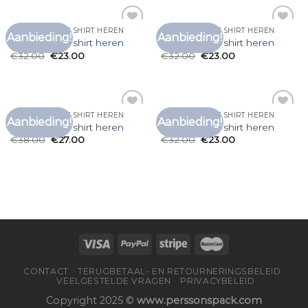
LONG SLEEVE T SHIRT HEREN
LONG SLEEVE T SHIRT HEREN
Aanbieding!
Aanbieding!
Toevoegen
Toevoegen
long sleeve t shirt heren
long sleeve t shirt heren
aan
aan
€
32.00
€
23.00
€
32.00
€
23.00
verlanglijst
verlanglijst
LONG SLEEVE T SHIRT HEREN
LONG SLEEVE T SHIRT HEREN
Aanbieding!
Aanbieding!
Toevoegen
Toevoegen
long sleeve t shirt heren
long sleeve t shirt heren
aan
aan
€
38.00
€
27.00
€
32.00
€
23.00
verlanglijst
verlanglijst
CONTACT
TERUGBETAAL- EN RETOURNERINGSBELEID
VEELGESTELDE VRAGEN
PRIVACYBELEID
Copyright 2025 ©
www.perssonspack.com