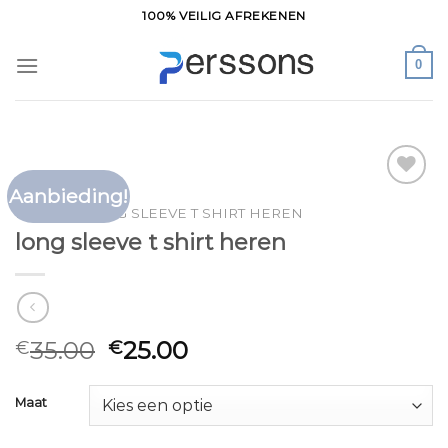
Ga
100% VEILIG AFREKENEN
naar
inhoud
0
Aanbieding!
Toevoegen
HOME
/
LONG SLEEVE T SHIRT HEREN
aan
long sleeve t shirt heren
verlanglijst
35.00
25.00
€
€
Maat