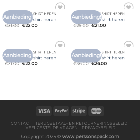
LONG SLEEVE T SHIRT HEREN
LONG SLEEVE T SHIRT HEREN
Aanbieding!
Aanbieding!
Toevoegen
Toevoegen
long sleeve t shirt heren
long sleeve t shirt heren
aan
aan
€
31.00
€
22.00
€
29.00
€
21.00
verlanglijst
verlanglijst
LONG SLEEVE T SHIRT HEREN
LONG SLEEVE T SHIRT HEREN
Aanbieding!
Aanbieding!
Toevoegen
Toevoegen
long sleeve t shirt heren
long sleeve t shirt heren
aan
aan
€
31.00
€
22.00
€
36.00
€
26.00
verlanglijst
verlanglijst
CONTACT
TERUGBETAAL- EN RETOURNERINGSBELEID
VEELGESTELDE VRAGEN
PRIVACYBELEID
Copyright 2025 ©
www.perssonspack.com