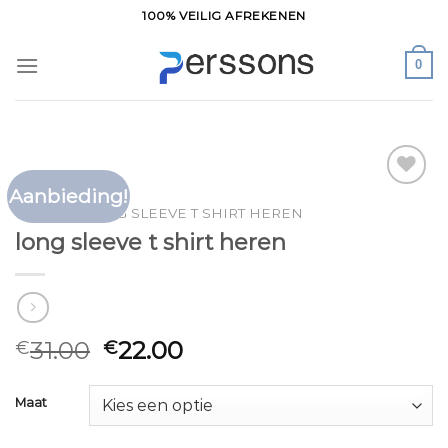
Ga
100% VEILIG AFREKENEN
naar
inhoud
0
Aanbieding!
Toevoegen
HOME
/
LONG SLEEVE T SHIRT HEREN
aan
long sleeve t shirt heren
verlanglijst
31.00
22.00
€
€
Maat