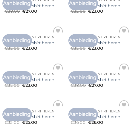
LONG SLEEVE T SHIRT HEREN
LONG SLEEVE T SHIRT HEREN
Aanbieding!
Aanbieding!
Toevoegen
Toevoegen
long sleeve t shirt heren
long sleeve t shirt heren
aan
aan
€
38.00
€
27.00
€
32.00
€
23.00
verlanglijst
verlanglijst
LONG SLEEVE T SHIRT HEREN
LONG SLEEVE T SHIRT HEREN
Aanbieding!
Aanbieding!
Toevoegen
Toevoegen
long sleeve t shirt heren
long sleeve t shirt heren
aan
aan
€
32.00
€
23.00
€
32.00
€
23.00
verlanglijst
verlanglijst
LONG SLEEVE T SHIRT HEREN
LONG SLEEVE T SHIRT HEREN
Aanbieding!
Aanbieding!
Toevoegen
Toevoegen
long sleeve t shirt heren
long sleeve t shirt heren
aan
aan
€
32.00
€
23.00
€
38.00
€
27.00
verlanglijst
verlanglijst
LONG SLEEVE T SHIRT HEREN
LONG SLEEVE T SHIRT HEREN
Aanbieding!
Aanbieding!
Toevoegen
Toevoegen
long sleeve t shirt heren
long sleeve t shirt heren
aan
aan
€
35.00
€
25.00
€
36.00
€
26.00
verlanglijst
verlanglijst